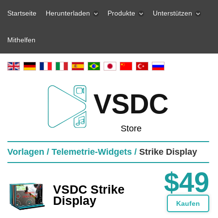
Startseite
Herunterladen
Produkte
Unterstützen
Mithelfen
VSDC
Store
Vorlagen /
Telemetrie-Widgets /
Strike Display
$49
VSDC Strike
Display
Kaufen