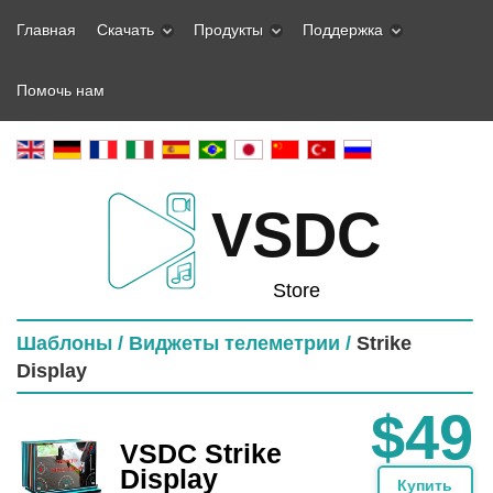
Главная
Скачать
Продукты
Поддержка
Помочь нам
VSDC
Store
Шаблоны /
Виджеты телеметрии /
Strike
Display
$49
VSDC Strike
Display
Купить