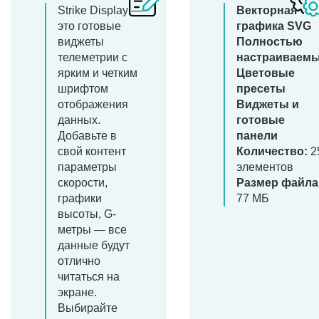
Strike Display —
Векторная
это готовые
графика SVG
виджеты
Полностью
телеметрии с
настраиваем
ярким и четким
Цветовые
шрифтом
пресеты
отображения
Виджеты и
данных.
готовые
Добавьте в
панели
свой контент
Количество:
2
параметры
элементов
скорости,
Размер файла
графики
77 МБ
высоты, G-
метры — все
данные будут
отлично
читаться на
экране.
Выбирайте