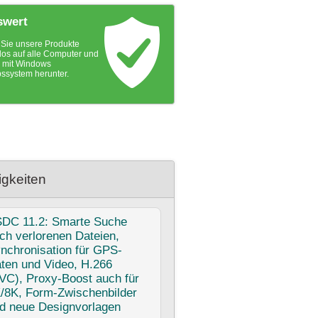
swert
Sie unsere Produkte
los auf alle Computer und
 mit Windows
bssystem herunter.
gkeiten
SDC
11.2: Smarte Suche
ch verlorenen Dateien,
nchronisation für GPS-
ten und Video, H.266
VC), Proxy-Boost auch für
/8K, Form-Zwischenbilder
d neue Designvorlagen