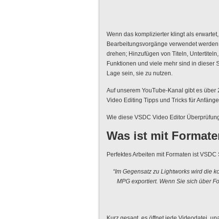
Wenn das komplizierter klingt als erwarte
Bearbeitungsvorgänge verwendet werden
drehen; Hinzufügen von Titeln, Untertiteln
Funktionen und viele mehr sind in dieser 
Lage sein, sie zu nutzen.
Auf unserem YouTube-Kanal gibt es über
Video Editing Tipps und Tricks für Anfänge
Wie diese VSDC Video Editor Überprüfu
Was ist mit Format
Perfektes Arbeiten mit Formaten ist VSDC
“Im Gegensatz zu Lightworks wird die 
MPG exportiert. Wenn Sie sich über F
Kurz gesagt, es öffnet jede Videodatei, u