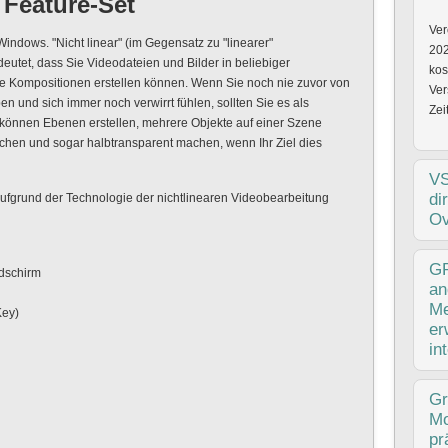
Feature-Set
Ver
 Windows. "Nicht linear" (im Gegensatz zu "linearer"
202
utet, dass Sie Videodateien und Bilder in beliebiger
kos
e Kompositionen erstellen können. Wenn Sie noch nie zuvor von
Ver
n und sich immer noch verwirrt fühlen, sollten Sie es als
Zei
 können Ebenen erstellen, mehrere Objekte auf einer Szene
schen und sogar halbtransparent machen, wenn Ihr Ziel dies
V
di
 aufgrund der Technologie der nichtlinearen Videobearbeitung
Ov
Ver
GP
ldschirm
202
an
kre
Me
Key)
Mög
er
VSD
in
Mög
Ver
Gr
19.
Mo
VSD
pr