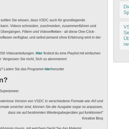
ent
Ver
Di
die
Sp
nic
t, sollten Sie wissen, dass VSDC auch für grundlegende
Prü
Ein
 kann. Videos schneiden, zuschneiden, zusammenführen und
V
meh
an 
, Übergängen, Filtern und Videoeffekten - all diese One-Click-
Se
Akt
Eff
Software verfügbar, und selbst jemand ohne Erfahrung wird in der
Üb
imm
ne
Pro
 200 Videoanleitungen.
Hier
findest du eine Playlist mit einfachen
Lei
VSD
r. Vergessen Sie nicht, Sich zu abonnieren!
bah
das
ng? Laden Sie das Programm
hier
herunter
Seg
en?
Obj
Far
 Superpower.
kostenlose Version von VSDC in verschiedene Formate wie AVI und
ormate unsicher sind, können Sie die Ausgabe sogar so anpassen,
dass sie auf bestimmten Wiedergabegeräten gut funktioniert”
Kreative Bloq
nabhängig davon, mit welchem Gerät Sie das Material