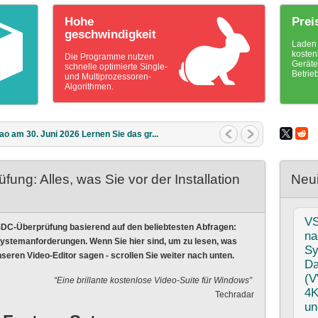
Hohe
Prei
geschwindigkeit
Laden 
kosten
Die Programme nutzen
Geräte
schnelle optimierte Single-
Betrie
und Multiprozessoren-
Algorithmen.
ao am 11. März 2026 Was ist das bes...
ung: Alles, was Sie vor der Installation
Neui
V
VSDC-Überprüfung basierend auf den beliebtesten Abfragen:
na
Systemanforderungen. Wenn Sie hier sind, um zu lesen, was
Sy
seren Video-Editor sagen - scrollen Sie weiter nach unten.
Da
(V
“Eine brillante kostenlose Video-Suite für Windows”
4K
Techradar
un