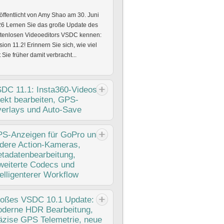
öffentlicht von Amy Shao am 30. Juni
6 Lernen Sie das große Update des
tenlosen Videoeditors VSDC kennen:
sion 11.2! Erinnern Sie sich, wie viel
t Sie früher damit verbracht...
SDC
11.1: Insta360-Videos
rekt bearbeiten, GPS-
erlays und Auto-Save
öffentlicht von Amy Shao am 11. März
S-Anzeigen
für GoPro und
6 Was ist das beste Geschenk für
dere Action-Kameras,
ative Menschen? Natürlich: neue
tadatenbearbeitung,
lichkeiten. Mit VSDC 11.1 bringt das
weiterte Codecs und
C-Team die lang erwartete
telligenterer Workflow
lichkeit,...
öffentlicht von Amy Shao am
oßes
VSDC 10.1 Update:
11.2025 Hier ist das lang erwartete
derne HDR Bearbeitung,
C 10.2: eine neue Version voller
äzise GPS Telemetrie, neue