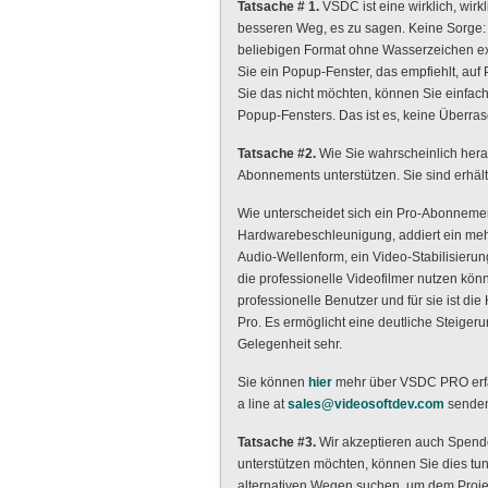
Tatsache # 1.
VSDC ist eine wirklich, wirk
besseren Weg, es zu sagen. Keine Sorge: 
beliebigen Format ohne Wasserzeichen expo
Sie ein Popup-Fenster, das empfiehlt, auf
Sie das nicht möchten, können Sie einfach 
Popup-Fensters. Das ist es, keine Überra
Tatsache #2.
Wie Sie wahrscheinlich her
Abonnements unterstützen. Sie sind erhältli
Wie unterscheidet sich ein Pro-Abonnemen
Hardwarebeschleunigung, addiert ein meh
Audio-Wellenform, ein Video-Stabilisierun
die professionelle Videofilmer nutzen könn
professionelle Benutzer und für sie ist d
Pro. Es ermöglicht eine deutliche Steige
Gelegenheit sehr.
Sie können
hier
mehr über VSDC PRO erfah
a line at
sales@videosoftdev.com
sende
Tatsache #3.
Wir akzeptieren auch Spend
unterstützen möchten, können Sie dies tu
alternativen Wegen suchen, um dem Projek