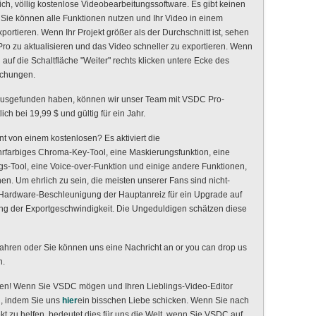
lich, völlig kostenlose Videobearbeitungssoftware. Es gibt keinen
Sie können alle Funktionen nutzen und Ihr Video in einem
rtieren. Wenn Ihr Projekt größer als der Durchschnitt ist, sehen
 Pro zu aktualisieren und das Video schneller zu exportieren. Wenn
auf die Schaltfläche "Weiter" rechts klicken untere Ecke des
schungen.
ausgefunden haben, können wir unser Team mit VSDC Pro-
ch bei 19,99 $ und gültig für ein Jahr.
t von einem kostenlosen? Es aktiviert die
rfarbiges Chroma-Key-Tool, eine Maskierungsfunktion, eine
gs-Tool, eine Voice-over-Funktion und einige andere Funktionen,
en. Um ehrlich zu sein, die meisten unserer Fans sind nicht-
ie Hardware-Beschleunigung der Hauptanreiz für ein Upgrade auf
rung der Exportgeschwindigkeit. Die Ungeduldigen schätzen diese
ren oder Sie können uns eine Nachricht an or you can drop us
n.
en! Wenn Sie VSDC mögen und Ihren Lieblings-Video-Editor
n, indem Sie uns
hier
ein bisschen Liebe schicken. Wenn Sie nach
t zu helfen, bedeutet dies für uns die Welt, wenn Sie VSDC auf