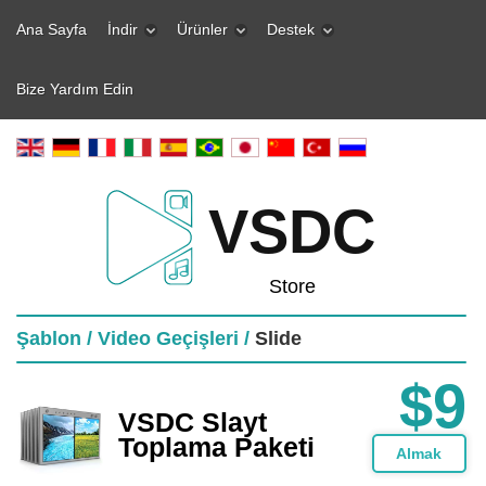
Ana Sayfa
İndir
Ürünler
Destek
Bize Yardım Edin
VSDC
Store
Şablon /
Video Geçişleri /
Slide
$9
VSDC Slayt
Toplama Paketi
Almak