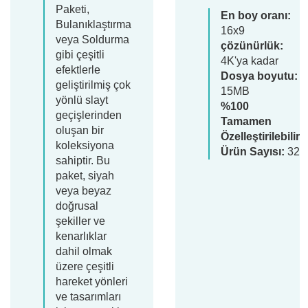
Paketi,
En boy oranı:
Bulanıklaştırma
16x9
veya Soldurma
çözünürlük:
gibi çeşitli
4K'ya kadar
efektlerle
Dosya boyutu:
geliştirilmiş çok
15MB
yönlü slayt
%100
geçişlerinden
Tamamen
oluşan bir
Özelleştirilebilir
koleksiyona
Ürün Sayısı:
32
sahiptir. Bu
paket, siyah
veya beyaz
doğrusal
şekiller ve
kenarlıklar
dahil olmak
üzere çeşitli
hareket yönleri
ve tasarımları