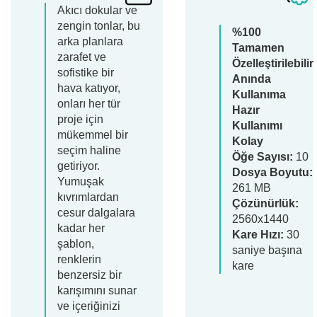
Akıcı dokular ve
zengin tonlar, bu
%100
arka planlara
Tamamen
zarafet ve
Özelleştirilebilir
sofistike bir
Anında
hava katıyor,
Kullanıma
onları her tür
Hazır
proje için
Kullanımı
mükemmel bir
Kolay
seçim haline
Öğe Sayısı:
10
getiriyor.
Dosya Boyutu:
Yumuşak
261 MB
kıvrımlardan
Çözünürlük:
cesur dalgalara
2560x1440
kadar her
Kare Hızı:
30
şablon,
saniye başına
renklerin
kare
benzersiz bir
karışımını sunar
ve içeriğinizi