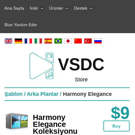
Ana Sayfa
İndir
Ürünler
Destek
Bize Yardım Edin
VSDC
Store
Şablon /
Arka Planlar /
Harmony Elegance
$9
Harmony
Elegance
Buy
Koleksiyonu