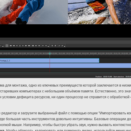
а для монтажа, одно из ключевых преимуществ которой заключается в низки
устаревших компьютерах с небольшим объёмом памяти. Естественно, это знач
и условии дефицита ресурсов, ни один процессор не справится с обработкой 4
е редактор и загрузите выбранный файл с помощью опции "Импортировать кон
 где большая часть инструментов довольно интуитивны. Базовые операции до
нопкой мыши. Например, чтобы быстро убрать звук, нужно вызвать контекстно
ина
. Чтобы обрезать, кадрировать или повернуть видео, используйте меню ин