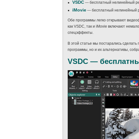
VSDC
— бесплатный нелинейный ре
iMovie
— бесплатный нелинейный р
Обе программы легко открывают видеоф
как VSDC, так и iMovie включают немал
спецэффекты.
В этой статье мы постарались сделать
программы, но и их альтернативы, соб
VSDC — бесплатны