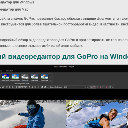
дактор для Windows
едактор для Mac
айлы с камер GoPro, позволяют быстро обрезать лишние фрагменты, а также 
о инструментов для более тщательной постобработки видео: в частности, инс
 подробный обзор видеоредакторов для GoPro и протестировать не только 
ранные на основе отзывов любителей экшн-съёмок.
й видеоредактор для GoPro на Win