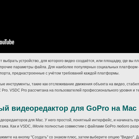
 выбрать устройство, для которого видео создаётся, или площадку, где вы пл
 прочие параметры файла. Для наиболее популярных социальных платформ — Y
спорта, преднастроенные с учётом требований каждой платформы.
ые инструменты, такие как отслеживание движения объекта на видео, стаби
 Pro. VSDC Pro рассчитана на пользователей профессионального уровня и тех
ый видеоредактор для GoPro на Mac
деоредакторов для Mac. У него простой, понятный интерфейс, и начинать пр
нтажа. Как и VSDC, iMovie полностью совместим с файлами GoPro любого раз
ажмите на кнопку "Создать" со знаком плюс, затем выберите опцию "Видео". 