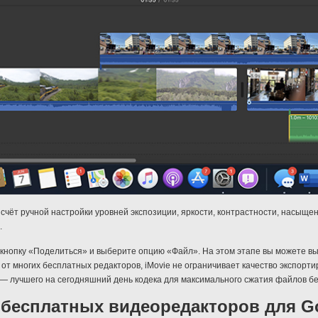
 счёт ручной настройки уровней экспозиции, яркости, контрастности, насыще
.
 кнопку «Поделиться» и выберите опцию «Файл». На этом этапе вы можете вы
 от многих бесплатных редакторов, iMovie не ограничивает качество экспорт
— лучшего на сегодняшний день кодека для максимального сжатия файлов бе
 бесплатных видеоредакторов для G