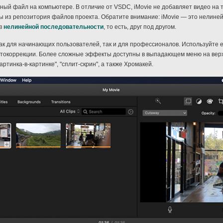
ный файл на компьютере. В отличие от VSDC, iMovie не добавляет видео на 
 из репозитория файлов проекта. Обратите внимание: iMovie — это нелине
 в
нелинейной последовательности
, то есть, друг под другом.
ак для начинающих пользователей, так и для профессионалов. Используйте е
ветокоррекции. Более сложные эффекты доступны в выпадающем меню на верх
тинка-в-картинке", "сплит-скрин", а также Хромакей.