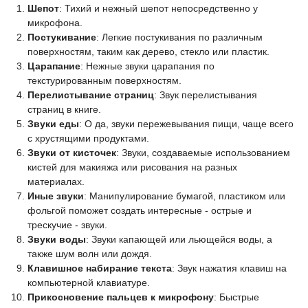
Шепот
: Тихий и нежный шепот непосредственно у
микрофона.
Постукивание
: Легкие постукивания по различным
поверхностям, таким как дерево, стекло или пластик.
Царапание
: Нежные звуки царапания по
текстурированным поверхностям.
Перелистывание страниц
: Звук перелистывания
страниц в книге.
Звуки еды
: О да, звуки пережевывания пищи, чаще всего
с хрустящими продуктами.
Звуки от кисточек
: Звуки, создаваемые использованием
кистей для макияжа или рисования на разных
материалах.
Иные звуки
: Манипулирование бумагой, пластиком или
фольгой поможет создать интересные - острые и
трескучие - звуки.
Звуки воды
: Звуки капающей или льющейся воды, а
также шум волн или дождя.
Клавишное набирание текста
: Звук нажатия клавиш на
компьютерной клавиатуре.
Прикосновение пальцев к микрофону
: Быстрые