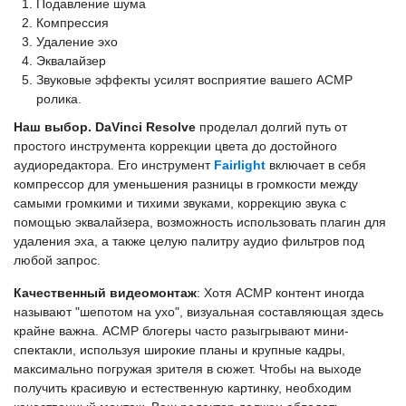
Подавление шума
Компрессия
Удаление эхо
Эквалайзер
Звуковые эффекты усилят восприятие вашего АСМР
ролика.
Наш выбор. DaVinci Resolve
проделал долгий путь от
простого инструмента коррекции цвета до достойного
аудиоредактора. Его инструмент
Fairlight
включает в себя
компрессор для уменьшения разницы в громкости между
самыми громкими и тихими звуками, коррекцию звука с
помощью эквалайзера, возможность использовать плагин для
удаления эха, а также целую палитру аудио фильтров под
любой запрос.
Качественный видеомонтаж
: Хотя АСМР контент иногда
называют "шепотом на ухо", визуальная составляющая здесь
крайне важна. АСМР блогеры часто разыгрывают мини-
спектакли, используя широкие планы и крупные кадры,
максимально погружая зрителя в сюжет. Чтобы на выходе
получить красивую и естественную картинку, необходим