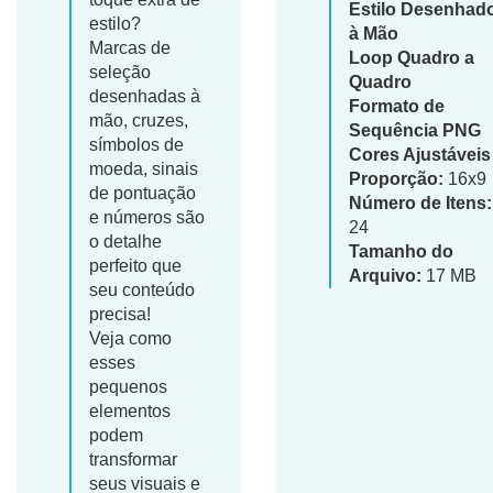
Estilo Desenhad
estilo?
à Mão
Marcas de
Loop Quadro a
seleção
Quadro
desenhadas à
Formato de
mão, cruzes,
Sequência PNG
símbolos de
Cores Ajustáveis
moeda, sinais
Proporção:
16x9
de pontuação
Número de Itens:
e números são
24
o detalhe
Tamanho do
perfeito que
Arquivo:
17 MB
seu conteúdo
precisa!
Veja como
esses
pequenos
elementos
podem
transformar
seus visuais e