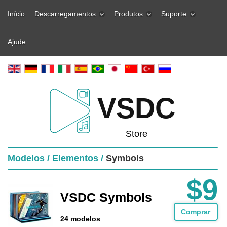
Início
Descarregamentos
Produtos
Suporte
Ajude
VSDC
Store
Modelos /
Elementos /
Symbols
$9
VSDC Symbols
Comprar
24 modelos