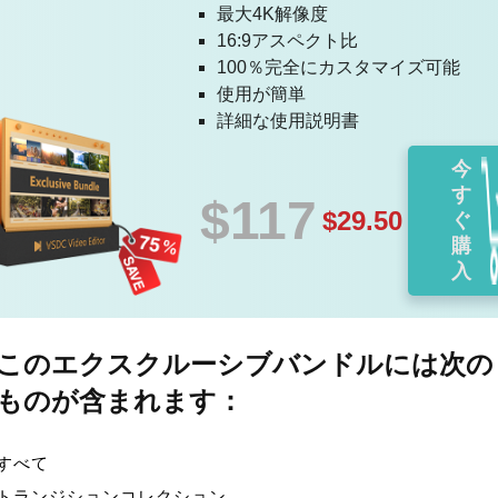
最大4K解像度
16:9アスペクト比
100％完全にカスタマイズ可能
使用が簡単
詳細な使用説明書
今
す
$117
$29.50
ぐ
購
入
このエクスクルーシブバンドルには次の
ものが含まれます：
すべて
トランジションコレクション