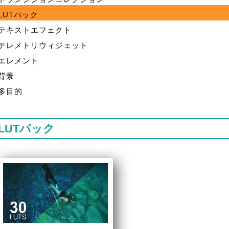
LUTパック
テキストエフェクト
テレメトリウィジェット
エレメント
背景
多目的
LUTパック