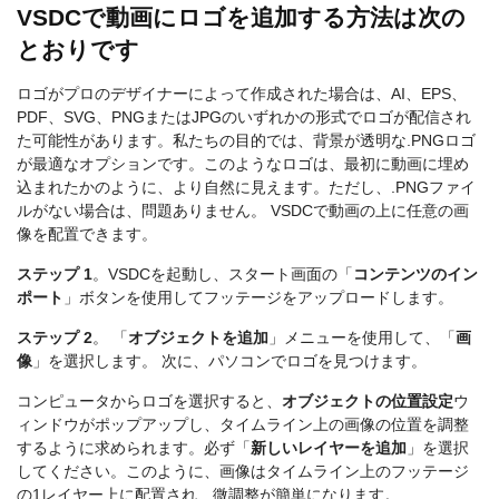
VSDCで動画にロゴを追加する方法は次の
とおりです
ロゴがプロのデザイナーによって作成された場合は、AI、EPS、
PDF、SVG、PNGまたはJPGのいずれかの形式でロゴが配信され
た可能性があります。私たちの目的では、背景が透明な.PNGロゴ
が最適なオプションです。このようなロゴは、最初に動画に埋め
込まれたかのように、より自然に見えます。ただし、.PNGファイ
ルがない場合は、問題ありません。 VSDCで動画の上に任意の画
像を配置できます。
ステップ 1
。VSDCを起動し、スタート画面の「
コンテンツのイン
ポート
」ボタンを使用してフッテージをアップロードします。
ステップ 2
。 「
オブジェクトを追加
」メニューを使用して、「
画
像
」を選択します。 次に、パソコンでロゴを見つけます。
コンピュータからロゴを選択すると、
オブジェクトの位置設定
ウ
ィンドウがポップアップし、タイムライン上の画像の位置を調整
するように求められます。必ず「
新しいレイヤーを追加
」を選択
してください。このように、画像はタイムライン上のフッテージ
の1レイヤー上に配置され、微調整が簡単になります。