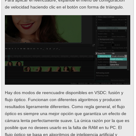
Para aplicar el reencuadre, expande el menú de configuración
de velocidad haciendo clic en el botón con forma de triángulo.
Hay dos modos de reencuadre disponibles en VSDC: fusión y
flujo óptico. Funcionan con diferentes algoritmos y producen
resultados ligeramente diferentes. Como regla general, el flujo
óptico es siempre una mejor opción que garantiza un efecto de
cámara lenta perfectamente suave. La única razón por la que es
posible que no desees usarlo es la falta de RAM en tu PC. El
flujo óptico se basa en algoritmos de inteligencia artificial y