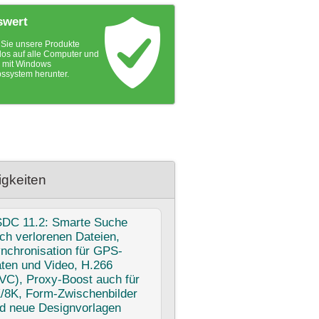
swert
Sie unsere Produkte
los auf alle Computer und
 mit Windows
bssystem herunter.
gkeiten
SDC
11.2: Smarte Suche
ch verlorenen Dateien,
nchronisation für GPS-
ten und Video, H.266
VC), Proxy-Boost auch für
/8K, Form-Zwischenbilder
d neue Designvorlagen