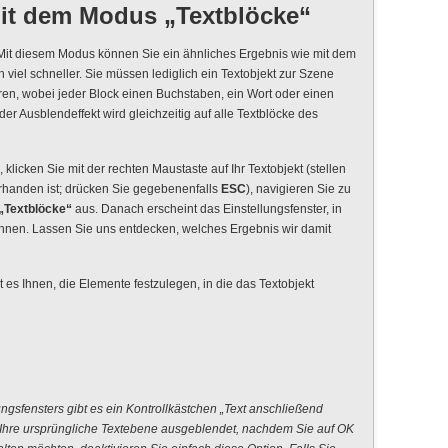
it dem Modus „Textblöcke“
. Mit diesem Modus können Sie ein ähnliches Ergebnis wie mit dem
h viel schneller. Sie müssen lediglich ein Textobjekt zur Szene
ren, wobei jeder Block einen Buchstaben, ein Wort oder einen
er Ausblendeffekt wird gleichzeitig auf alle Textblöcke des
klicken Sie mit der rechten Maustaste auf Ihr Textobjekt (stellen
orhanden ist; drücken Sie gegebenenfalls
ESC
), navigieren Sie zu
„Textblöcke“
aus. Danach erscheint das Einstellungsfenster, in
nen. Lassen Sie uns entdecken, welches Ergebnis wir damit
t es Ihnen, die Elemente festzulegen, in die das Textobjekt
ungsfensters gibt es ein Kontrollkästchen „Text anschließend
rd Ihre ursprüngliche Textebene ausgeblendet, nachdem Sie auf OK