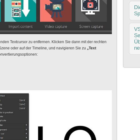
ent
Ver
Di
die
Sp
nic
Prü
Ein
V
meh
an 
Se
Akt
Eff
Üb
nden Textcursor zu entfernen. Klicken Sie dann mit der rechten
imm
ne
 Szene oder auf der Timeline, und navigieren Sie zu
„Text
Pro
Konvertierungsoptionen:
Lei
VSD
bah
das
Seg
Obj
Far