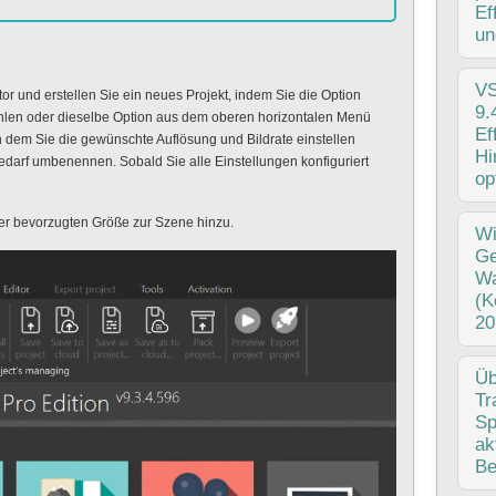
ung
Ef
bed
un
all
pub
V
r und erstellen Sie ein neues Projekt, indem Sie die Option
War
9.
ählen oder dieselbe Option aus dem oberen horizontalen Menü
Auß
Ef
n dem Sie die gewünschte Auflösung und Bildrate einstellen
Das
Hi
edarf umbenennen. Sobald Sie alle Einstellungen konfiguriert
nur
op
10.
er bevorzugten Größe zur Szene hinzu.
Mit
W
Vid
Ge
ein
Wa
Sai
(K
wir
20
wei
Hal
Üb
Rei
Tr
lan
Sp
Vid
ak
häs
Be
Vid