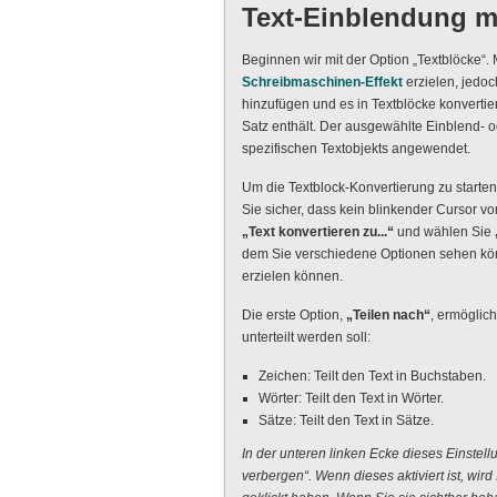
Text-Einblendung m
Beginnen wir mit der Option „Textblöcke“
Schreibmaschinen-Effekt
erzielen, jedoc
hinzufügen und es in Textblöcke konvertie
Satz enthält. Der ausgewählte Einblend- od
spezifischen Textobjekts angewendet.
Um die Textblock-Konvertierung zu starten, 
Sie sicher, dass kein blinkender Cursor v
„Text konvertieren zu...“
und wählen Sie
dem Sie verschiedene Optionen sehen kön
erzielen können.
Die erste Option,
„Teilen nach“
, ermöglich
unterteilt werden soll:
Zeichen: Teilt den Text in Buchstaben.
Wörter: Teilt den Text in Wörter.
Sätze: Teilt den Text in Sätze.
In der unteren linken Ecke dieses Einstell
verbergen“. Wenn dieses aktiviert ist, wi