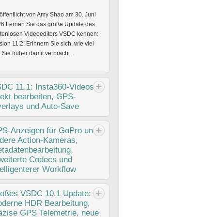
öffentlicht von Amy Shao am 30. Juni
6 Lernen Sie das große Update des
tenlosen Videoeditors VSDC kennen:
sion 11.2! Erinnern Sie sich, wie viel
t Sie früher damit verbracht...
SDC
11.1: Insta360-Videos
rekt bearbeiten, GPS-
erlays und Auto-Save
öffentlicht von Amy Shao am 11. März
S-Anzeigen
für GoPro und
6 Was ist das beste Geschenk für
dere Action-Kameras,
ative Menschen? Natürlich: neue
tadatenbearbeitung,
lichkeiten. Mit VSDC 11.1 bringt das
weiterte Codecs und
C-Team die lang erwartete
telligenterer Workflow
lichkeit,...
öffentlicht von Amy Shao am
oßes
VSDC 10.1 Update:
11.2025 Hier ist das lang erwartete
derne HDR Bearbeitung,
C 10.2: eine neue Version voller
äzise GPS Telemetrie, neue