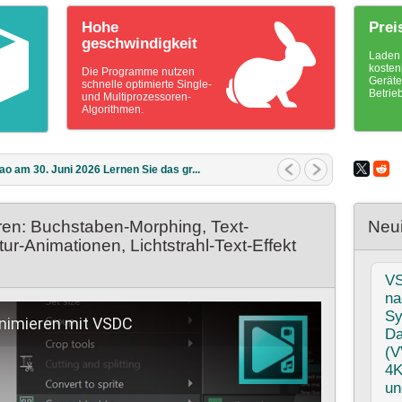
Hohe
Prei
geschwindigkeit
Laden 
kosten
Die Programme nutzen
Geräte
schnelle optimierte Single-
Betrie
und Multiprozessoren-
Algorithmen.
ao am 11. März 2026 Was ist das bes...
ren: Buchstaben-Morphing, Text-
Neui
r-Animationen, Lichtstrahl-Text-Effekt
V
na
Sy
animieren mit VSDC
Da
(V
4K
un