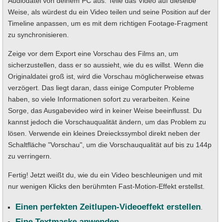
Audiodatei von deinem PC aus. Teile das Video auf dieselbe
Weise, als würdest du ein Video teilen und seine Position auf der
Timeline anpassen, um es mit dem richtigen Footage-Fragment
zu synchronisieren.
Zeige vor dem Export eine Vorschau des Films an, um
sicherzustellen, dass er so aussieht, wie du es willst. Wenn die
Originaldatei groß ist, wird die Vorschau möglicherweise etwas
verzögert. Das liegt daran, dass einige Computer Probleme
haben, so viele Informationen sofort zu verarbeiten. Keine
Sorge, das Ausgabevideo wird in keiner Weise beeinflusst. Du
kannst jedoch die Vorschauqualität ändern, um das Problem zu
lösen. Verwende ein kleines Dreieckssymbol direkt neben der
Schaltfläche "Vorschau", um die Vorschauqualität auf bis zu 144p
zu verringern.
Fertig! Jetzt weißt du, wie du ein Video beschleunigen und mit
nur wenigen Klicks den berühmten Fast-Motion-Effekt erstellst.
Einen perfekten Zeitlupen-Videoeffekt erstellen
.
Eine Textmaske anwenden