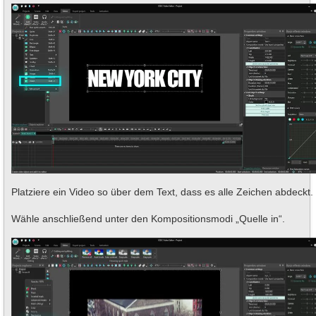
Platziere ein Video so über dem Text, dass es alle Zeichen abdeckt.
Wähle anschließend unter den Kompositionsmodi „Quelle in“.