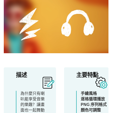
描述
主要特點
為什麼只有喇
手繪風格
叭能享受音樂
逐格循環播放
的樂趣？讓畫
PNG 序列格式
面也一起舞動
顏色可調整