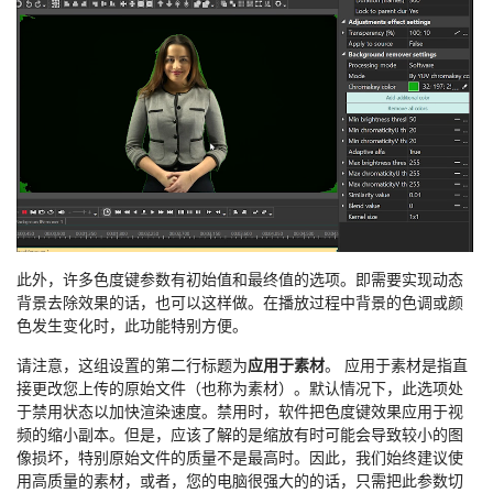
此外，许多色度键参数有初始值和最终值的选项。即需要实现动态
背景去除效果的话，也可以这样做。在播放过程中背景的色调或颜
色发生变化时，此功能特别方便。
请注意，这组设置的第二行标题为
应用于素材
。 应用于素材是指直
接更改您上传的原始文件（也称为素材）。默认情况下，此选项处
于禁用状态以加快渲染速度。禁用时，软件把色度键效果应用于视
频的缩小副本。但是，应该了解的是缩放有时可能会导致较小的图
像损坏，特别原始文件的质量不是最高时。因此，我们始终建议使
用高质量的素材，或者，您的电脑很强大的的话，只需把此参数切