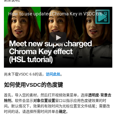
剩余说明。
How to use updated Chroma Key in VSDC 6.6 (HSL tutorial)
尚未下载VSDC 6.6的话，
访问此处
。
如何使用VSDC的色度键
首先，导入您的素材，然后打开视频效果菜单，选择
透明度
-
背景去
除剂
。软件会显示
对象位置设置
窗口以指示应用色度键效果的时
间。默认情况下，效果的有效时间为光标位置至文件结尾；需要改
时间的话，请选择所需时间并单击
确定
。