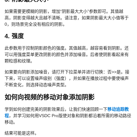
如果需要更模糊的阴影，增加“阴影最大大小”参数即可。其值越
高，阴影变得越大且越不清晰。请注意，如果阴影最大大小值等于
0，则场景完全没有相应的阴影。
4. 强度
此参数用于控制阴影颜色的强度。其值越高，越容易看到阴影。还
可以用强度菜单更改阴影的颜色并添加噪音。后者使阴影看起来有
颗粒感和纹理。
如果要向阴影添加噪音，请打开下拉菜单并进行切换：否>>是。接
下来，可以设置噪声级别（强度），并如果在播放过程中要使噪声
不断变化，则选择动态噪声类型。
如何向视频的移动对象添加阴影
学到如何创建完美的阴影效果后，让我们快速回顾一下
移动追踪教
程
，并学习如何用VSDC Pro版使对象和阴影都沿着所需的移动路径
移动。
结果可能是这样。