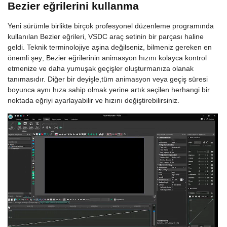
Bezier eğrilerini kullanma
Yeni sürümle birlikte birçok profesyonel düzenleme programında
kullanılan Bezier eğrileri, VSDC araç setinin bir parçası haline
geldi. Teknik terminolojiye aşina değilseniz, bilmeniz gereken en
önemli şey; Bezier eğrilerinin animasyon hızını kolayca kontrol
etmenize ve daha yumuşak geçişler oluşturmanıza olanak
tanımasıdır. Diğer bir deyişle,tüm animasyon veya geçiş süresi
boyunca aynı hıza sahip olmak yerine artık seçilen herhangi bir
noktada eğriyi ayarlayabilir ve hızını değiştirebilirsiniz.