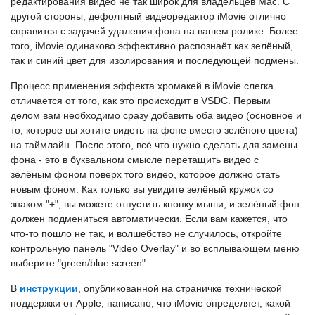
редактирования видео не так широк для владельцев Mac. С
другой стороны, дефолтный видеоредактор iMovie отлично
справится с задачей удаления фона на вашем ролике. Более
того, iMovie одинаково эффективно распознаёт как зелёный,
так и синий цвет для изолирования и последующей подмены.
Процесс применения эффекта хромакей в iMovie слегка
отличается от того, как это происходит в VSDC. Первым
делом вам необходимо сразу добавить оба видео (основное и
то, которое вы хотите видеть на фоне вместо зелёного цвета)
на таймлайн. После этого, всё что нужно сделать для замены
фона - это в буквальном смысле перетащить видео с
зелёным фоном поверх того видео, которое должно стать
новым фоном. Как только вы увидите зелёный кружок со
знаком "+", вы можете отпустить кнопку мыши, и зелёный фон
должен подмениться автоматически. Если вам кажется, что
что-то пошло не так, и волшебство не случилось, откройте
контрольную панель "Video Overlay" и во всплывающем меню
выберите "green/blue screen".
В
инструкции
, опубликованной на страничке технической
поддержки от Apple, написано, что iMovie определяет, какой