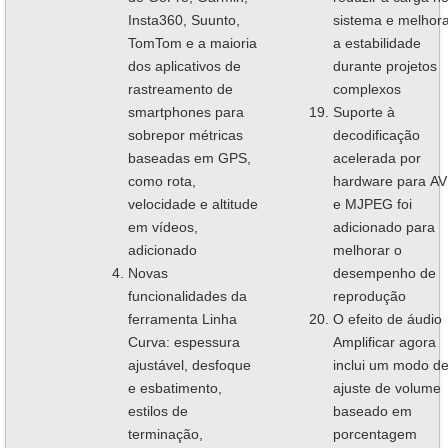
Insta360, Suunto,
sistema e melhor
TomTom e a maioria
a estabilidade
dos aplicativos de
durante projetos
rastreamento de
complexos
smartphones para
Suporte à
sobrepor métricas
decodificação
baseadas em GPS,
acelerada por
como rota,
hardware para AV
velocidade e altitude
e MJPEG foi
em vídeos,
adicionado para
adicionado
melhorar o
Novas
desempenho de
funcionalidades da
reprodução
ferramenta Linha
O efeito de áudio
Curva: espessura
Amplificar agora
ajustável, desfoque
inclui um modo d
e esbatimento,
ajuste de volume
estilos de
baseado em
terminação,
porcentagem