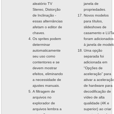
aleatório TV
janela de
Stereo, Distorção
propriedades.
de Inclinação -
Novos modelos
essas alternâncias
para títulos,
afetam o editor de
slideshows de
chaves.
casamento e LUTa
Os sprites podem
foram adicionados
determinar
à janela de modelo
automaticamente
Uma opção
seu uso como
separada foi
contentores e se
adicionada em
devem mostrar
“Opções de
efeitos, eliminando
aceleração” para
a necessidade de
ativar a aceleraçã
ajustes manuais.
de hardware para
A filtragem de
decodificação de
arquivos no
vídeo de alta
explorador de
qualidade (4K e
arquivos lembra a
superior) ao criar