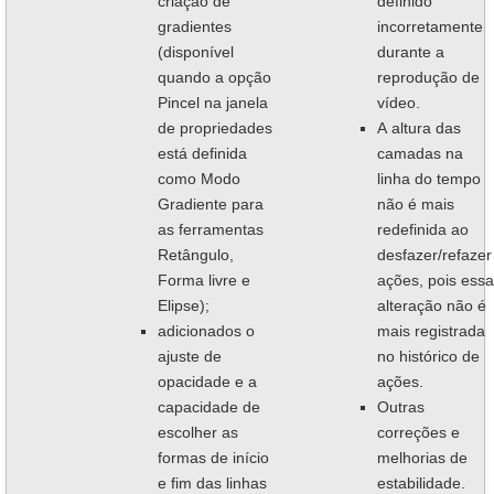
criação de
definido
gradientes
incorretamente
(disponível
durante a
quando a opção
reprodução de
Pincel na janela
vídeo.
de propriedades
A altura das
está definida
camadas na
como Modo
linha do tempo
Gradiente para
não é mais
as ferramentas
redefinida ao
Retângulo,
desfazer/refazer
Forma livre e
ações, pois essa
Elipse);
alteração não é
adicionados o
mais registrada
ajuste de
no histórico de
opacidade e a
ações.
capacidade de
Outras
escolher as
correções e
formas de início
melhorias de
e fim das linhas
estabilidade.