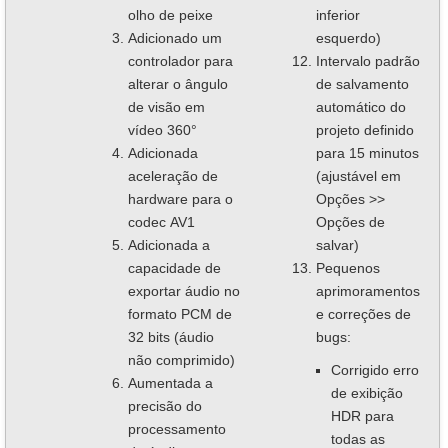
olho de peixe
inferior
Adicionado um
esquerdo)
controlador para
Intervalo padrão
alterar o ângulo
de salvamento
de visão em
automático do
vídeo 360°
projeto definido
Adicionada
para 15 minutos
aceleração de
(ajustável em
hardware para o
Opções >>
codec AV1
Opções de
Adicionada a
salvar)
capacidade de
Pequenos
exportar áudio no
aprimoramentos
formato PCM de
e correções de
32 bits (áudio
bugs:
não comprimido)
Corrigido erro
Aumentada a
de exibição
precisão do
HDR para
processamento
todas as