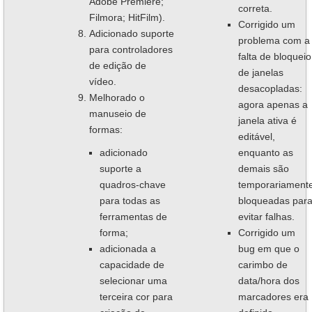
Adobe Premiere;
correta.
Filmora; HitFilm).
Corrigido um
Adicionado suporte
problema com a
para controladores
falta de bloqueio
de edição de
de janelas
vídeo.
desacopladas:
Melhorado o
agora apenas a
manuseio de
janela ativa é
formas:
editável,
adicionado
enquanto as
suporte a
demais são
quadros-chave
temporariament
para todas as
bloqueadas par
ferramentas de
evitar falhas.
forma;
Corrigido um
adicionada a
bug em que o
capacidade de
carimbo de
selecionar uma
data/hora dos
terceira cor para
marcadores era