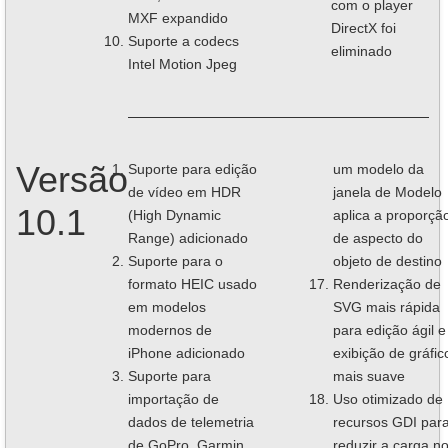
com o player
MXF expandido
DirectX foi
Suporte a codecs
eliminado
Intel Motion Jpeg
Versão
Suporte para edição
um modelo da
de vídeo em HDR
janela de Modelo
10.1
(High Dynamic
aplica a proporçã
Range) adicionado
de aspecto do
Suporte para o
objeto de destino
formato HEIC usado
Renderização de
em modelos
SVG mais rápida
modernos de
para edição ágil e
iPhone adicionado
exibição de gráfic
Suporte para
mais suave
importação de
Uso otimizado de
dados de telemetria
recursos GDI par
de GoPro, Garmin,
reduzir a carga n