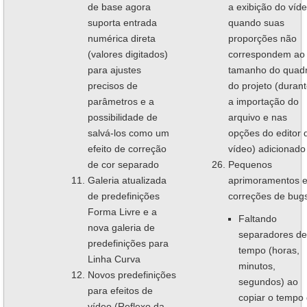
de base agora
a exibição do víd
suporta entrada
quando suas
numérica direta
proporções não
(valores digitados)
correspondem ao
para ajustes
tamanho do quad
precisos de
do projeto (duran
parâmetros e a
a importação do
possibilidade de
arquivo e nas
salvá-los como um
opções do editor 
efeito de correção
vídeo) adicionado
de cor separado
Pequenos
Galeria atualizada
aprimoramentos 
de predefinições
correções de bug
Forma Livre e a
Faltando
nova galeria de
separadores de
predefinições para
tempo (horas,
Linha Curva
minutos,
Novos predefinições
segundos) ao
para efeitos de
copiar o tempo
vídeo (Reflexo da