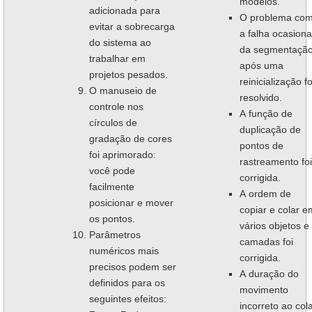
modelos.
adicionada para
O problema co
evitar a sobrecarga
a falha ocasiona
do sistema ao
da segmentaçã
trabalhar em
após uma
projetos pesados.
reinicialização fo
O manuseio de
resolvido.
controle nos
A função de
círculos de
duplicação de
gradação de cores
pontos de
foi aprimorado:
rastreamento foi
você pode
corrigida.
facilmente
A ordem de
posicionar e mover
copiar e colar e
os pontos.
vários objetos e
Parâmetros
camadas foi
numéricos mais
corrigida.
precisos podem ser
A duração do
definidos para os
movimento
seguintes efeitos:
incorreto ao col