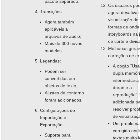
pacote separado.
Os usuários p
Transições:
agora desativar
visualização de
Agora também
formas de onda
aplicáveis a
storyboards na 
arquivos de áudio;
de corte e divis
Mais de 300 novos
Melhorias gerai
modelos.
correções de er
Legendas:
A opção "Usa
Podem ser
dupla memór
convertidas em
intermediária
objetos de texto;
durante a
Ajustes de contorno
reprodução" f
foram adicionados.
adicionada p
resolver pro
Configurações de
de visualizaç
Importação e
Um problema 
Exportação:
corrigido ond
Suporte para
textos muito 