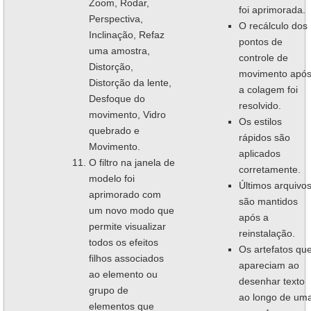
Zoom, Rodar,
foi aprimorada.
Perspectiva,
O recálculo dos
Inclinação, Refaz
pontos de
uma amostra,
controle de
Distorção,
movimento apó
Distorção da lente,
a colagem foi
Desfoque do
resolvido.
movimento, Vidro
Os estilos
quebrado e
rápidos são
Movimento.
aplicados
O filtro na janela de
corretamente.
modelo foi
Últimos arquivo
aprimorado com
são mantidos
um novo modo que
após a
permite visualizar
reinstalação.
todos os efeitos
Os artefatos qu
filhos associados
apareciam ao
ao elemento ou
desenhar texto
grupo de
ao longo de um
elementos que