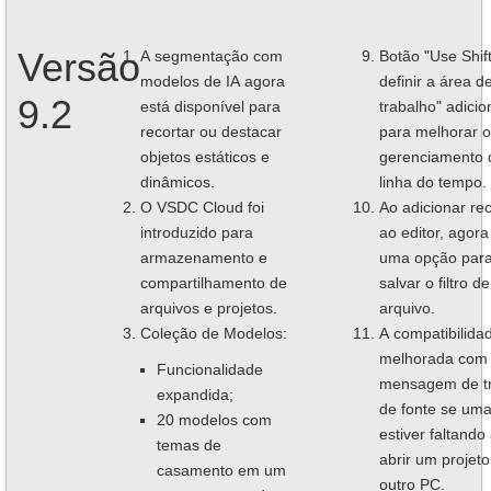
Versão
A segmentação com
Botão "Use Shif
modelos de IA agora
definir a área d
9.2
está disponível para
trabalho" adici
recortar ou destacar
para melhorar o
objetos estáticos e
gerenciamento 
dinâmicos.
linha do tempo.
O VSDC Cloud foi
Ao adicionar re
introduzido para
ao editor, agora
armazenamento e
uma opção par
compartilhamento de
salvar o filtro de
arquivos e projetos.
arquivo.
Coleção de Modelos:
A compatibilidad
melhorada com
Funcionalidade
mensagem de t
expandida;
de fonte se uma
20 modelos com
estiver faltando
temas de
abrir um projet
casamento em um
outro PC.