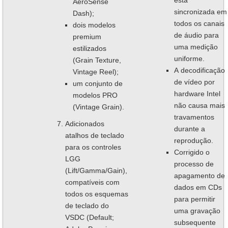
está
AeroSense
sincronizada em
Dash);
todos os canais
dois modelos
de áudio para
premium
uma medição
estilizados
uniforme.
(Grain Texture,
A decodificação
Vintage Reel);
de vídeo por
um conjunto de
hardware Intel
modelos PRO
não causa mais
(Vintage Grain).
travamentos
Adicionados
durante a
atalhos de teclado
reprodução.
para os controles
Corrigido o
LGG
processo de
(Lift/Gamma/Gain),
apagamento de
compatíveis com
dados em CDs
todos os esquemas
para permitir
de teclado do
uma gravação
VSDC (Default;
subsequente