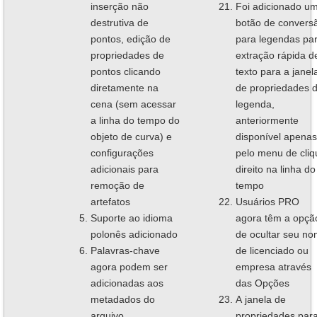
inserção não
Foi adicionado u
destrutiva de
botão de convers
pontos, edição de
para legendas pa
propriedades de
extração rápida d
pontos clicando
texto para a janel
diretamente na
de propriedades 
cena (sem acessar
legenda,
a linha do tempo do
anteriormente
objeto de curva) e
disponível apenas
configurações
pelo menu de cliq
adicionais para
direito na linha do
remoção de
tempo
artefatos
Usuários PRO
Suporte ao idioma
agora têm a opçã
polonês adicionado
de ocultar seu n
Palavras-chave
de licenciado ou
agora podem ser
empresa através
adicionadas aos
das Opções
metadados do
A janela de
arquivo
propriedades par