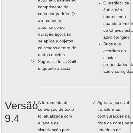
automaticamente ao
O medidor de
comprimento da
áudio não
cena por padrão. O
aparecendo
alinhamento
quando o Edito
automático de
de Chaves esta
duração agora só
ativo corrigido
se aplica a objetos
Bugs que
colocados dentro de
ocorriam ao
outros objetos
ajustar
Segurar a tecla Shift
propriedades d
enquanto arrasta
áudio corrigido
Versão
A ferramenta de
Agora é possível
сonversão de texto
transferir as
9.4
foi atualizada com
configurações da
a janela de
roda de cores par
visualização para
um efeito de