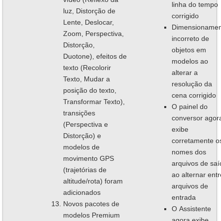
linha do tempo
luz, Distorção de
corrigido
Lente, Deslocar,
Dimensionamen
Zoom, Perspectiva,
incorreto de
Distorção,
objetos em
Duotone), efeitos de
modelos ao
texto (Recolorir
alterar a
Texto, Mudar a
resolução da
posição do texto,
cena corrigido
Transformar Texto),
O painel do
transições
conversor agor
(Perspectiva e
exibe
Distorção) e
corretamente o
modelos de
nomes dos
movimento GPS
arquivos de saí
(trajetórias de
ao alternar entr
altitude/rota) foram
arquivos de
adicionados
entrada
Novos pacotes de
O Assistente
modelos Premium
agora exibe