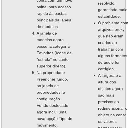
conta com um novo
resolvido,
painel para acesso
garantindo maio
rápido às pastas
estabilidade.
principais da janela
O problema co
de modelos.
arquivos proxy
A janela de
que não eram
modelos agora
criados ao
possui a categoria
trabalhar com
Favoritos (ícone de
alguns formatos
"estrela" no canto
de áudio foi
superior direito).
corrigido.
Na propriedade
A largura e a
Preencher fundo,
altura dos
na janela de
objetos agora
propriedades, a
são mais
configuração
precisas ao
Fundo desfocado
redimensionar o
agora inclui uma
objeto na cena:
nova opção Tipo de
os valores
movimento.