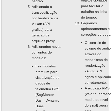
objetos clonados
padrão.
para facilitar o
Adicionada a
trabalho na linha
transcodificação
do tempo.
por hardware via
Pequenos
Vulkan (API
aprimoramentos e
gráfica) para
correções de bugs
geração de
arquivos proxy.
O controle de
Adicionados novos
volume de áudio
conjuntos de
através do
modelos:
mecanismo de
renderização
três modelos
xAudio API
premium para
agora é aplicado
visualização de
corretamente.
dados de
A exibição RMS
telemetria GPS
(valor quadrátic
(SegMentor
médio do nível
Dash, Dynamic
do sinal) agora
Hues,