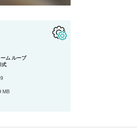
ーム ループ
形式
:9
9 MB