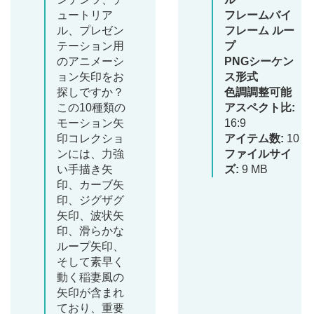
ュートリア
フレームバイ
ル、プレゼン
フレーム ルー
テーション用
プ
のアニメーシ
PNGシーケン
ョン矢印をお
ス形式
探しですか？
色調調整可能
この10種類の
アスペクト比:
モーション矢
16:9
印コレクショ
アイテム数:
10
ンには、力強
ファイルサイ
い手描き矢
ズ:
9 MB
印、カーブ矢
印、ジグザグ
矢印、波状矢
印、滑らかな
ループ矢印、
そして素早く
動く稲妻風の
矢印が含まれ
ており、重要