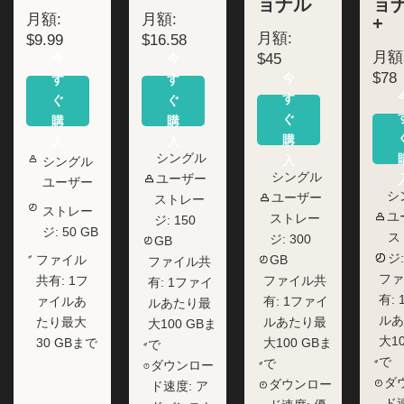
ョナル
ョ
月額:
月額:
+
月額:
$9.99
$16.58
月額
$45
今
今
$78
今
す
す
す
ぐ
ぐ
ぐ
購
購
購
入
入
シングル
入
シングル
シングル
ユーザー
ユーザー
シ
ユーザー
ストレー
ストレー
ユ
ストレー
ジ: 150
ジ: 50 GB
ス
ジ: 300
GB
ジ:
ファイル
GB
ファイル共
フ
共有: 1フ
ファイル共
有: 1ファイ
有:
ァイルあ
有: 1ファイ
ルあたり最
ル
たり最大
ルあたり最
大100 GBま
大1
30 GBまで
大100 GBま
で
で
で
ダウンロー
ダ
ダウンロー
ド速度: ア
ド速