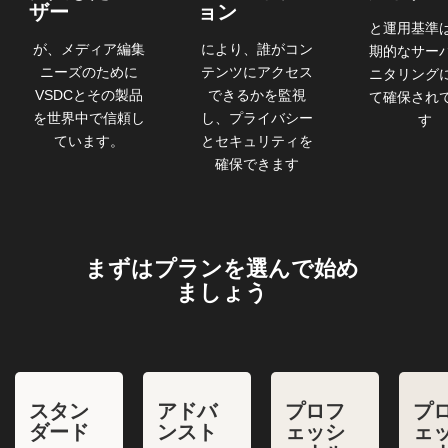
ザー
ョン
と運用基準
が、メディア編集
により、誰がコン
期的なサー
ニーズのために
テンツにアクセス
ニタリング
VSDCとその製品
できるかを監視
て確保され
を世界中で信頼し
し、プライバシー
す
ています。
とセキュリティを
確保できます
まずはプランを選んで始め
ましょう
スタン
アドバ
プロフ
プ
ダード
ンスト
ェッシ
ェ