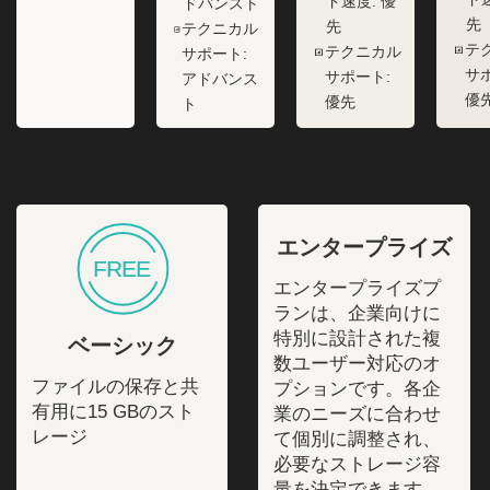
ド速度: 優
ドバンスト
先
先
テクニカル
テ
テクニカル
サポート:
サ
サポート:
アドバンス
優
優先
ト
エンタープライズ
エンタープライズプ
ランは、企業向けに
特別に設計された複
ベーシック
数ユーザー対応のオ
ファイルの保存と共
プションです。各企
有用に15 GBのスト
業のニーズに合わせ
レージ
て個別に調整され、
必要なストレージ容
量を決定できます