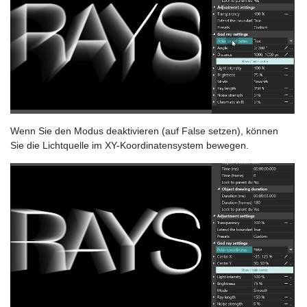
Wenn Sie den Modus deaktivieren (auf False setzen), können
Sie die Lichtquelle im XY-Koordinatensystem bewegen.