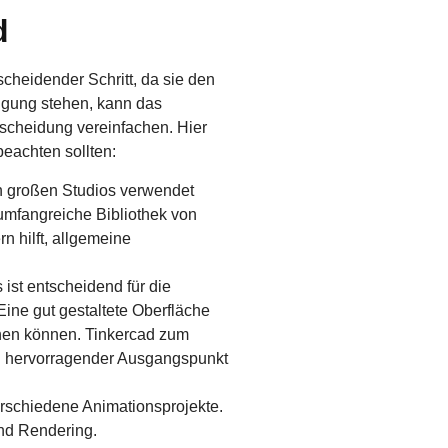
d
scheidender Schritt, da sie den
fügung stehen, kann das
tscheidung vereinfachen. Hier
beachten sollten:
von großen Studios verwendet
 umfangreiche Bibliothek von
n hilft, allgemeine
 ist entscheidend für die
Eine gut gestaltete Oberfläche
hnen können. Tinkercad zum
ein hervorragender Ausgangspunkt
verschiedene Animationsprojekte.
und Rendering.