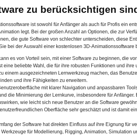
ware zu berücksichtigen sin
ionssoftware ist sowohl für Anfänger als auch für Profis ein ent
 Animation legt. Bei der großen Anzahl an Optionen, die zur Ver
onen, die gute Software von schlechter unterscheiden, diese En
e Sie bei der Auswahl einer kostenlosen 3D-Animationssoftware 
kann es von Vorteil sein, mit einer Software zu beginnen, die 
t eine beliebte Wahl, die für ihre robusten Funktionen und ihre
ie zu einem ausgezeichneten Lernwerkzeug machen, das Benutzer
nden und ihre Fähigkeiten zu erweitern.
e Benutzeroberfläche mit klarer Navigation und anpassbaren Tools
 und die Minimierung der Lernkurve, insbesondere für Anfänger. 
auswirken, wie leicht sich neue Benutzer an die Software gewö
enutzerfreundlichen Oberfläche sehr geschätzt und ist damit 
mfang der Software hat direkten Einfluss auf ihre Eignung für 
che Werkzeuge für Modellierung, Rigging, Animation, Simulation 