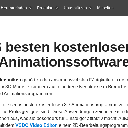
Herunterladen
Produkte
Unterstützen
Mithelfen
6 besten kostenlose
Animationssoftwar
techniken
gehört zu den anspruchsvollsten Fähigkeiten in de
s für 3D-Modelle, sondern auch fundierte Kenntnisse in Bereich
nd Animationsprogrammen.
hnen die sechs besten kostenlosen 3D-Animationsprogramme vor,
h für Profis geeignet sind. Diese Anwendungen zeichnen sich 
hen aus, was sie besonders für Einsteiger attraktiv macht. Auß
 mit dem
VSDC Video Editor
, einem 2D-Bearbeitungsprogramm