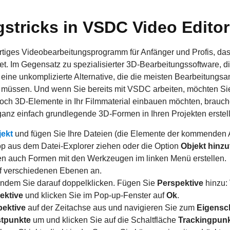
stricks in VSDC Video Editor
rtiges Videobearbeitungsprogramm für Anfänger und Profis, da
tet. Im Gegensatz zu spezialisierter 3D-Bearbeitungssoftware, 
eine unkomplizierte Alternative, die die meisten Bearbeitungsa
n müssen. Und wenn Sie bereits mit VSDC arbeiten, möchten Si
och 3D-Elemente in Ihr Filmmaterial einbauen möchten, brauch
z einfach grundlegende 3D-Formen in Ihren Projekten erstellen
jekt
und fügen Sie Ihre Dateien (die Elemente der kommenden An
op aus dem Datei-Explorer ziehen oder die Option
Objekt hinz
n auch Formen mit den Werkzeugen im linken Menü erstellen.
f verschiedenen Ebenen an.
 indem Sie darauf doppelklicken. Fügen Sie
Perspektive
hinzu:
ektive
und klicken Sie im Pop-up-Fenster auf
Ok
.
pektive
auf der Zeitachse aus und navigieren Sie zum
Eigensc
stpunkte
um und klicken Sie auf die Schaltfläche
Trackingpunk