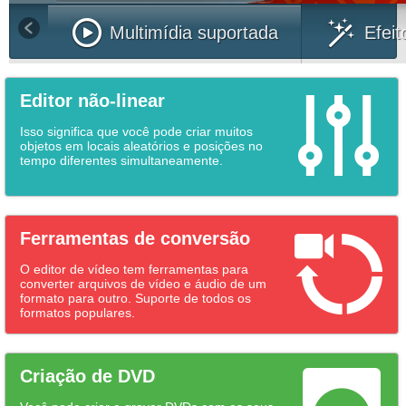
Multimídia suportada
Efeit
Editor não-linear
Isso significa que você pode criar muitos
objetos em locais aleatórios e posições no
tempo diferentes simultaneamente.
Ferramentas de conversão
O editor de vídeo tem ferramentas para
converter arquivos de vídeo e áudio de um
formato para outro. Suporte de todos os
formatos populares.
Criação de DVD