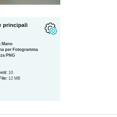
e principali
 a Mano
ma per Fotogramma
nza PNG
nti:
10
ile:
12 MB