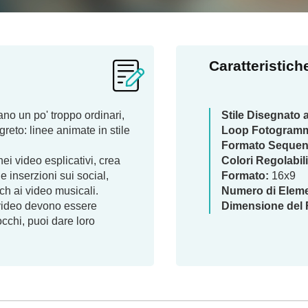
Caratteristich
ano un po' troppo ordinari,
Stile Disegnato
greto: linee animate in stile
Loop Fotogram
Formato Seque
nei video esplicativi, crea
Colori Regolabili
le inserzioni sui social,
Formato:
16x9
ch ai video musicali.
Numero di Eleme
 video devono essere
Dimensione del F
cchi, puoi dare loro