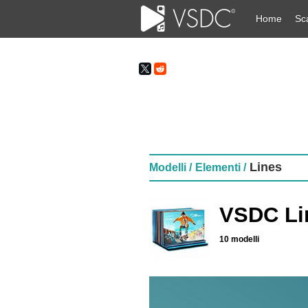
Home
Sc
Lines
Modelli /
Elementi /
VSDC Li
10 modelli