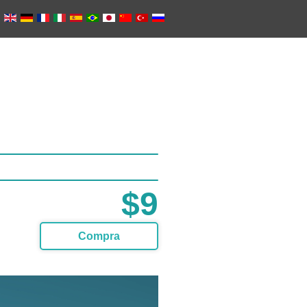
$9
Compra