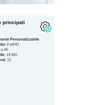
e principali
nte Personalizzabile
tto:
FullHD
 a 4K
ile:
19 MG
nti:
15