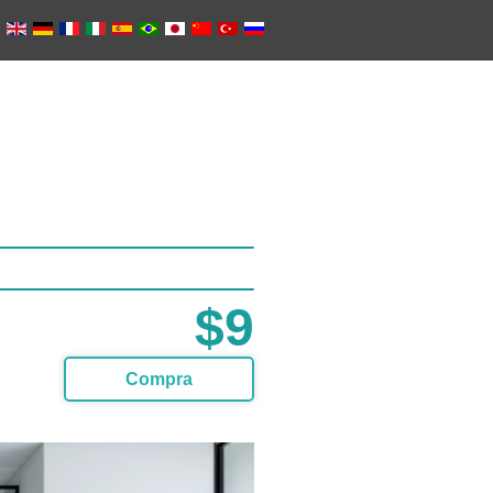
$9
Compra