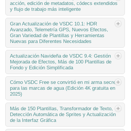
acción, edición de metadatos, códecs extendidos
el mejor regalo para una persona creativa? Nuevas
y flujo de trabajo más inteligente
posibilidades, por supuesto. Con la actualización 11.1, el
equipo de VSDC presenta...
publicado por Amy Shao 19/11/25 Conoce la tan esperada
Gran
Actualización de VSDC 10.1: HDR
Avanzado, Telemetría GPS, Nuevos Efectos,
actualización VSDC 10.2: una nueva versión repleta de
Gran Variedad de Plantillas y Herramientas
increíbles funciones y mejoras significativas diseñadas
Nuevas para Diferentes Necesidades
para empoderar a todos ustedes,...
published Amy Shao 6/10/25 ¡La espera por algo nuevo e
Actualización
Navideña de VSDC 9.4: Gestión
Mejorada de Efectos, Más de 100 Plantillas de
inusual finalmente ha terminado! ¡La actualización está
Fondo y Edición Simplificada
aquí y no es solo otra versión: es ¡VSDC 10.1!Actualización
de VSDC 10.1: HDR avanzado,...
Esta temporada navideña marca nuevos comienzos con la
Cómo
VSDC Free se convirtió en mi arma secreta
para las marcas de agua (Edición 4K gratuita en
última actualización de VSDC Video Editor. ¡Hemos
2025)
escuchado tus comentarios y decidido enfocarnos en
mejorar las herramientas que más te gustan,...
Hola, soy Mattea Wharton, videógrafa de viajes de Seattle.
Más
de 150 Plantillas, Transformador de Texto,
Detección Automática de Sprites y Actualización
Durante tres años luché con editores de video que
de la Interfaz Gráfica
colocaban feas marcas de agua en mis videos hasta que
encontré VSDC. Este editor gratuito...