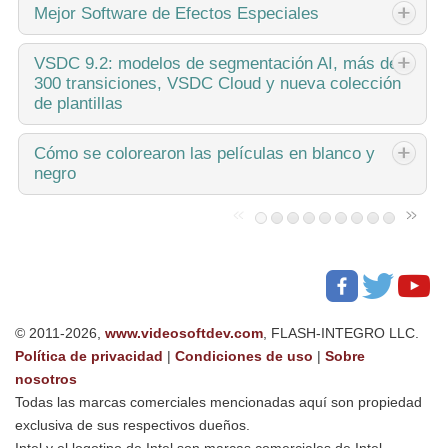
El cambio se trata de mejorar, y este proceso no sería
Mejor
Software de Efectos Especiales
posible sin vuestra aportación. Después de revisar
cuidadosamente vuestros comentarios, hemos abordado
Introducción En 2024, la gama de opciones para crear
VSDC
9.2: modelos de segmentación AI, más de
varios problemas clave e introducido actualizaciones...
300 transiciones, VSDC Cloud y nueva colección
efectos visuales es increíblemente diversa y se vuelve
de plantillas
cada vez más desafiante identificar las mejores opciones.
Aquí puedes encontrar una guía...
VSDC 9.2 ya está aquí y ofrece funciones revolucionarias
Cómo
se colorearon las películas en blanco y
negro
como la nueva herramienta de segmentación basada en IA
que permite eliminar objetos con precisión, corrección de
color avanzada y una gran...
¿Eres fan de las películas clásicas en blanco y negro?
¿Alguna vez has sentido curiosidad por saber cómo se
verían si estuvieran en color? Muchos cineastas han
pensado lo mismo, lo que ha llevado...
© 2011-2026,
www.videosoftdev.com
, FLASH-INTEGRO LLC.
Política de privacidad
|
Condiciones de uso
|
Sobre
nosotros
Todas las marcas comerciales mencionadas aquí son propiedad
exclusiva de sus respectivos dueños.