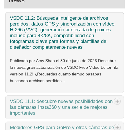
News
VSDC
11.2: Búsqueda inteligente de archivos
perdidos, datos GPS y sincronización con vídeo,
H.266 (VVC), generación acelerada de proxies
incluso para 4K/8K, compatibilidad con
fotogramas clave para formas y plantillas de
diseñador completamente nuevas
Publicado por Amy Shao el 30 de junio de 2026 Descubre
la nueva gran actualización de VSDC Free Video Editor: ¡la
versión 11.2! ¿Recuerdas cuánto tiempo pasabas
buscando archivos perdidos...
VSDC
11.1: descubre nuevas posibilidades con
las cámaras Insta360 y una serie de mejoras
importantes
Publicado por Amy Shao el 11 de marzo de 2026 ¿Cuál es
Medidores
GPS para GoPro y otras cámaras de