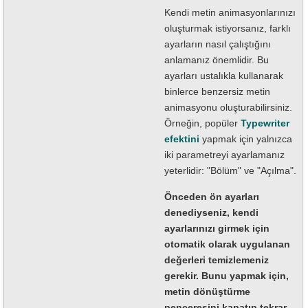
Kendi metin animasyonlarınızı
oluşturmak istiyorsanız, farklı
ayarların nasıl çalıştığını
anlamanız önemlidir. Bu
ayarları ustalıkla kullanarak
binlerce benzersiz metin
animasyonu oluşturabilirsiniz.
Örneğin, popüler
Typewriter
efektini
yapmak için yalnızca
iki parametreyi ayarlamanız
yeterlidir: "Bölüm" ve "Açılma".
Önceden ön ayarları
denediyseniz, kendi
ayarlarınızı girmek için
otomatik olarak uygulanan
değerleri temizlemeniz
gerekir. Bunu yapmak için,
metin dönüştürme
penceresini kapatıp tekrar