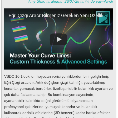
Amy Shao tarafından 29/07/25 tarihinde yayınlandı
Eğri Çizgi Aracı: Bilmeniz Gereken Yeni Özellikler!
VSDC 10.1’deki en heyecan verici yeniliklerden biri, geliştirilmiş
Eğri Çizgi aracıdır. Artık değişken çizgi kalınlığı, yuvarlatılmış
kenarlar, yumuşak bordürler, özelleştirilebilir bulanıklık ayarları ve
çok daha fazlasına sahip. Bu kombinasyon sayesinde,
ayarlanabilir kalınlıkta doğal görünümlü el yazısından
profesyonel ışık izlerine, yumuşak kenarlar ve bulanıklık
kullanarak derinlik efektlerine (3D benzeri) kadar harika efektler