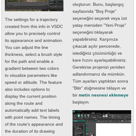
oluşturun. Bunu, başlangıç
sayfasında "Boş Proje"
seçeneğini seçerek veya üst
The settings for a trajectory
yatay menüden "Yeni Proje"
created from this info in VSDC
seçeneğini tıklayarak
allow you to precisely control
yapabilirsiniz. Karşınıza
its appearance and animation.
çıkacak açılır pencerede,
You can adjust the line
istediğiniz çözünürlüğü ve
thickness, select a brush style
kare hızını ayarlayabilirsiniz.
for the path and enable a
Gerekirse projenizi yeniden
gradient between two colors
adlandırmanız da mümkün.
to visualize parameters like
Tüm ayarları yaptıktan sonra
speed or altitude. The feature
"Bitir" düğmesine tıklayın ve
also includes options to
bir
metin nesnesi eklemeye
display the current position
başlayın.
along the route and
automatically add text labels
with point names. The timing
of the route's appearance and
the duration of its drawing