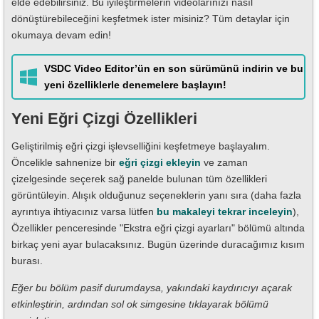
elde edebilirsiniz. Bu iyileştirmelerin videolarınızı nasıl
dönüştürebileceğini keşfetmek ister misiniz? Tüm detaylar için
okumaya devam edin!
VSDC Video Editor’ün en son sürümünü indirin ve bu
yeni özelliklerle denemelere başlayın!
Yeni Eğri Çizgi Özellikleri
Geliştirilmiş eğri çizgi işlevselliğini keşfetmeye başlayalım.
Öncelikle sahnenize bir
eğri çizgi ekleyin
ve zaman
çizelgesinde seçerek sağ panelde bulunan tüm özellikleri
görüntüleyin. Alışık olduğunuz seçeneklerin yanı sıra (daha fazla
ayrıntıya ihtiyacınız varsa lütfen
bu makaleyi tekrar inceleyin
),
Özellikler penceresinde "Ekstra eğri çizgi ayarları" bölümü altında
birkaç yeni ayar bulacaksınız. Bugün üzerinde duracağımız kısım
burası.
Eğer bu bölüm pasif durumdaysa, yakındaki kaydırıcıyı açarak
etkinleştirin, ardından sol ok simgesine tıklayarak bölümü