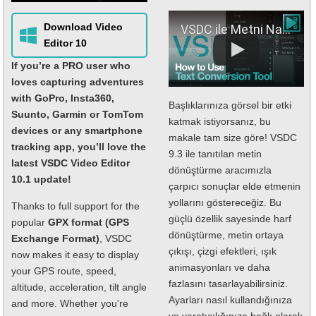
Download Video
VSDC ile Metni Nasıl Dönüştürüp Animasyon Yapabilirim?
Editor 10
If you’re a PRO user who
loves capturing adventures
with GoPro, Insta360,
Başlıklarınıza görsel bir etki
Suunto, Garmin or TomTom
katmak istiyorsanız, bu
devices or any smartphone
makale tam size göre! VSDC
tracking app, you’ll love the
9.3 ile tanıtılan metin
latest VSDC Video Editor
dönüştürme aracımızla
10.1 update!
çarpıcı sonuçlar elde etmenin
yollarını göstereceğiz. Bu
Thanks to full support for the
güçlü özellik sayesinde harf
popular
GPX format (GPS
dönüştürme, metin ortaya
Exchange Format)
, VSDC
çıkışı, çizgi efektleri, ışık
now makes it easy to display
animasyonları ve daha
your GPS route, speed,
fazlasını tasarlayabilirsiniz.
altitude, acceleration, tilt angle
Ayarları nasıl kullandığınıza
and more. Whether you're