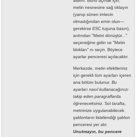
alalım. Bunu açmak için,
metin nesnesine sağ tıklayın
(yanıp sönen imlecin
olmadığından emin olun—
gerekirse ESC tuşuna basın),
ardından "Metni dönüştür..."
seçeneğine gidin ve "Metin
blokları" nı seçin. Böylece
ayarlar penceresi açılacaktır.
Merkezde, metin efektleriniz
için gerekli tüm ayarları içeren
ana bölüm bulunur.
Bu
ayarları nasıl kullanacağınızı
takip eden paragraflarda
öğreneceksiniz.
Sol tarafta,
metninize uygulanabilecek
şablonların listelendiği şablon
penceresi yer alır.
Unutmayın, bu pencere