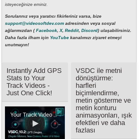
isteyeceğinize eminiz.
Sorularınız veya yaratıcı fikirleriniz varsa, bize
support@videosoftdev.com
adresinden veya sosyal
ağlarımızdan (
Facebook
,
X
,
Reddit
,
Discord
) ulaşabilirsiniz.
Daha fazla ilham için
YouTube
kanalımızı ziyaret etmeyi
unutmayın!
Instantly Add GPS
VSDC ile metni
Stats to Your
dönüştürme:
Track Videos -
harfleri
Just One Click!
biçimlendirme,
metin gösterme ve
metin konturu
Your Track Video + GPS Telemetry: Easy One-Click Overlay!
animasyonları, ışık
efektleri ve daha
fazlası