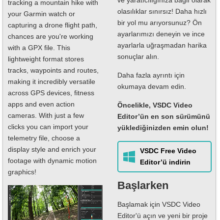
ve yaratıcılığınıza bağlı olarak
tracking a mountain hike with
olasılıklar sınırsız! Daha hızlı
your Garmin watch or
bir yol mu arıyorsunuz? Ön
capturing a drone flight path,
ayarlarımızı deneyin ve ince
chances are you're working
ayarlarla uğraşmadan harika
with a GPX file. This
sonuçlar alın.
lightweight format stores
tracks, waypoints and routes,
Daha fazla ayrıntı için
making it incredibly versatile
okumaya devam edin.
across GPS devices, fitness
apps and even action
Öncelikle, VSDC Video
cameras. With just a few
Editor’ün en son sürümünü
clicks you can import your
yüklediğinizden emin olun!
telemetry file, choose a
display style and enrich your
VSDC Free Video
footage with dynamic motion
Editor’ü indirin
graphics!
Başlarken
Başlamak için VSDC Video
Editor'ü açın ve yeni bir proje