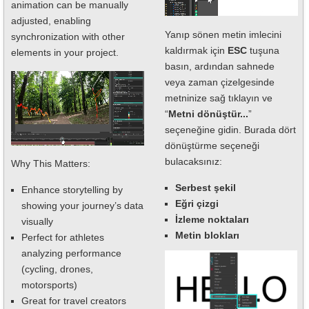
animation can be manually
adjusted, enabling
Yanıp sönen metin imlecini
synchronization with other
kaldırmak için
ESC
tuşuna
elements in your project.
basın, ardından sahnede
veya zaman çizelgesinde
metninize sağ tıklayın ve
“
Metni dönüştür...
”
seçeneğine gidin. Burada dört
dönüştürme seçeneği
bulacaksınız:
Why This Matters:
Serbest şekil
Enhance storytelling by
Eğri çizgi
showing your journey’s data
İzleme noktaları
visually
Metin blokları
Perfect for athletes
analyzing performance
(cycling, drones,
motorsports)
Great for travel creators