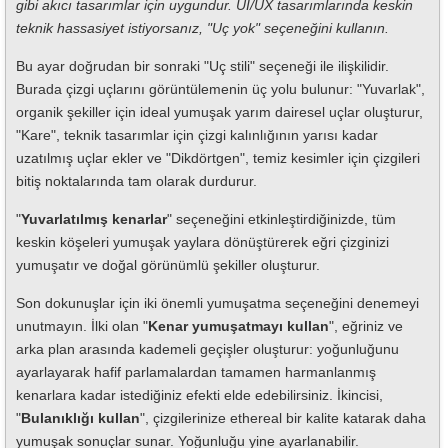
gibi akıcı tasarımlar için uygundur. UI/UX tasarımlarında keskin
teknik hassasiyet istiyorsanız, "Uç yok" seçeneğini kullanın.
Bu ayar doğrudan bir sonraki "Uç stili" seçeneği ile ilişkilidir.
Burada çizgi uçlarını görüntülemenin üç yolu bulunur: "Yuvarlak",
organik şekiller için ideal yumuşak yarım dairesel uçlar oluşturur,
"Kare", teknik tasarımlar için çizgi kalınlığının yarısı kadar
uzatılmış uçlar ekler ve "Dikdörtgen", temiz kesimler için çizgileri
bitiş noktalarında tam olarak durdurur.
"
Yuvarlatılmış kenarlar
" seçeneğini etkinleştirdiğinizde, tüm
keskin köşeleri yumuşak yaylara dönüştürerek eğri çizginizi
yumuşatır ve doğal görünümlü şekiller oluşturur.
Son dokunuşlar için iki önemli yumuşatma seçeneğini denemeyi
unutmayın. İlki olan "
Kenar yumuşatmayı kullan
", eğriniz ve
arka plan arasında kademeli geçişler oluşturur: yoğunluğunu
ayarlayarak hafif parlamalardan tamamen harmanlanmış
kenarlara kadar istediğiniz efekti elde edebilirsiniz. İkincisi,
"
Bulanıklığı kullan
", çizgilerinize ethereal bir kalite katarak daha
yumuşak sonuçlar sunar. Yoğunluğu yine ayarlanabilir.