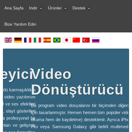
Ana Sayfa
İndir
Ürünler
Destek
Bize Yardım Edin
eyici
Video
Dönüştürücü
türlü karmaşıklıkta
z video yazılımını
sel ve ses efektleri
Bu program video dosyalarını bir biçimden diğeri
, slayt gösterileri
için tasarlanmıştır. Hemen hemen tüm popüler video
za profesyonel bir
okuma hem de kaydetme) desteklenir. Ayrıca iPho
htarı ve gelişmiş
Pro veya Samsung Galaxy gibi belirli multimedya 