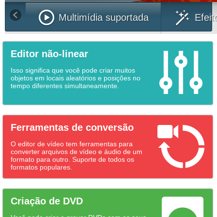
Multimídia suportada
Efeit
Editor não-linear
Isso significa que você pode criar muitos
objetos em locais aleatórios e posições no
tempo diferentes simultaneamente.
Ferramentas de conversão
O editor de vídeo tem ferramentas para
converter arquivos de vídeo e áudio de um
formato para outro. Suporte de todos os
formatos populares.
Criação de DVD