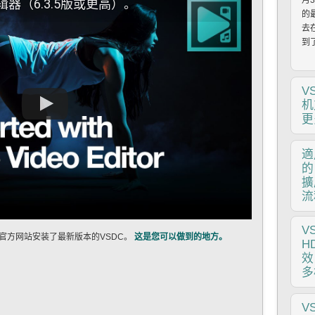
月3
器（6.3.5版或更高）。
的
去
到了
V
机
更
作者
適
1
的
是
擴
高
流
能
作者
V
官方网站安装了最新版本的VSDC。
这是您可以做到的地方。
迎
H
版
效
进
多
赋
据
pu
V
的