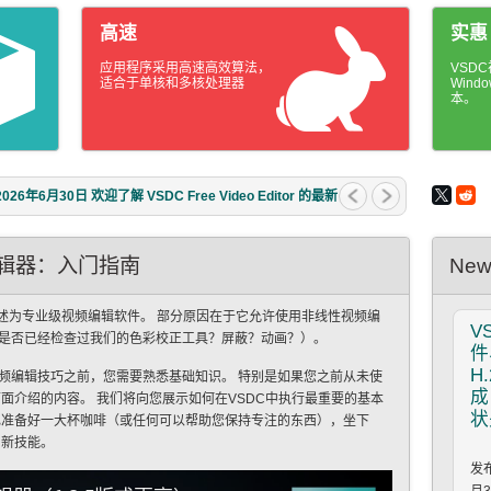
高速
实惠
应用程序采用高速高效算法，
VSD
适合于单核和多核处理器
Win
本。
2026年3月11日 对于富有创意的人来说，最好的礼物是什
很...
编辑器：入门指南
New
描述为专业级视频编辑软件。 部分原因在于它允许使用非线性视频编
V
是否已经检查过我们的色彩校正工具？屏蔽？动画？）。
件
H
频编辑技巧之前，您需要熟悉基础知识。 特别是如果您之前从未使
成
面介绍的内容。 我们将向您展示如何在VSDC中执行最重要的基本
状
己准备好一大杯咖啡（或任何可以帮助您保持专注的东西），坐下
习新技能。
发布