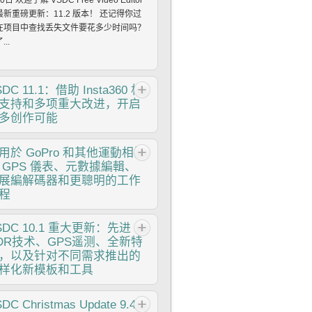
0日 欢迎了解 VSDC Free Video Editor
最新重磅更新：11.2 版本！ 还记得你过
在项目中查找丢失文件要花多少时间吗？
...
SDC
11.1：借助 Insta360 相
支持和多项重大改进，开启
多创作可能
：Amy Shao 发布时间：2026年3月
用於
GoPro 和其他運動相機
1日 对于富有创意的人来说，最好的礼物
 GPS 儀表、元數據編輯、
什么？当然是新的可能性。VSDC 团队很
展編解碼器和更聰明的工作
兴推出 11.1 更新，带来了备受期待的功
程
：现在您可以直接编辑来自...
：Amy Shao 2025年11月19日发布 欢
SDC
10.1 重大更新：先进
了解期待已久的VSDC 10.2更新：这个新
DR技术、GPS遥测、全新特
本包含了令人难以置信的功能和重大改
，以及针对不同需求推出的
，旨在为从爱好者到专业人士的所有用户
样化新模板和工具
能。 GPS仪表盘、选择性导出、元数
、阿拉伯语界面、扩展编解码器 最突出
blished Amy Shao 6/10/25 等待全新非
SDC
Christmas Update 9.4:
新增功能是一套革命性的GPS遥测工具，