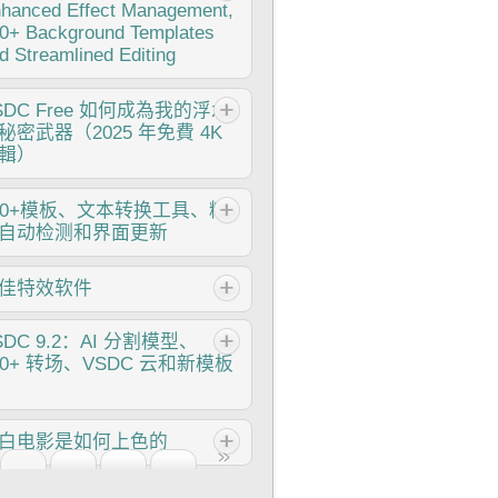
体验的日子终于结束了！这次更新不只是
hanced Effect Management,
供了市场上任何其他视频编辑器都无法比
个版本——而是VSDC 10.1！ VSDC
0+ Background Templates
的功能！因此，如果您是运动相机
.1 更新：進階 HDR、GPS 遙測、新效
d Streamlined Editing
GoPro、Garmin等）、无人机或任何其
、滿足不同需求的各種新範本和工具 一
收集GPS数据设备的所有者，这正是您期
标志着转折点的版本号。 一次在您喜爱
个节日季，迎接全新的开始！VSDC视频
已久的功能。即使您没有这些设备，也不
SDC
Free 如何成為我的浮水
VSDC基础上实现的重大飞跃。 借助全新
辑器带来了最新的9.4版本。我们倾听了
划走，因为对于所有编辑爱好者，我们还
秘密武器（2025 年免費 4K
SDC...
的建议，专注于优化您最常用的工具，同
新功能和改进要分享！
輯）
为明年更多创新功能奠定基础。 增強的
管理、100...
，我是Mattea Wharton，來自西雅圖的
50+模板、文本转换工具、精
行影片創作者。整整三年，我一直在與那
自动检测和界面更新
會在我影片上加上難看浮水印的編輯軟體
爭，直到我發現了VSDC。這款免費、無
变就是进步，而这个过程离不开您的参
佳特效软件
訂閱的編輯軟體徹底改變了我的工作流
。在仔细审阅您的反馈后，我们已经解决
，今天我想分享它如何為您提供所需的所
多个关键问题，并引入了旨在提升您编辑
基本編輯工具，沒有隱藏成本或煩人的限
介 2024年，用于创建视觉特效的选择范
SDC
9.2：AI 分割模型、
验的更新。 150+模板、文本转换工具、
。 幾乎毀掉我頻道的浮水印陷阱 還記得
极其多样化，越来越难以确定顶级选择。
00+ 转场、VSDC 云和新模板
灵自动检测和界面更新 我们非常高兴地
在亞利桑那沙漠的旅行日誌嗎？我花了14
这里，您可以找到一份关于顶级视觉FX
，VSDC...
小時在一個流行的免費編輯器中編輯日落
件的指南，帮助您为项目增添原创性。不
段，卻發現一個巨大的浮水印毀了我的作
您是在寻找高级合成工具、强大的3D动
SDC 9.2 已发布，带来了突破性的功能，
白电影是如何上色的
。那一週，我的影片互動率下降了40%。
功能，还是用户友好的界面，这篇文章将
如新的AI 辅助分割工具，它能精确地移除
在那時，我找到了VSDC。他們的承諾好
助您导航各种选项，找到最适合您需求和
象、进行高级颜色校正，并提供多种效果
是经典黑白电影迷吗？ 有没有好奇过如
令人難以置信：真正無浮水印輸出，即使
好的软件。 每个程序都根据其功能、易