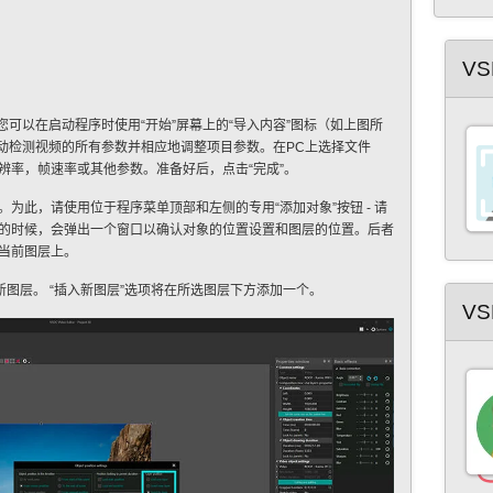
以
果
在
用
的最
作
阱
您
典
了
VS
色
整
画
片，
您可以在启动程序时使用“开始”屏幕上的“导入内容”图标（如上图所
上
自动检测视频的所有参数并相应地调整项目参数。在PC上选择文件
了
辨率，帧速率或其他参数。准备好后，点击“完成”。
白
的
为此，请使用位于程序菜单顶部和左侧的专用“添加对象”按钮 - 请
的时候，会弹出一个窗口以确认对象的位置设置和图层的位置。后者
当前图层上。
新图层。 “插入新图层”选项将在所选图层下方添加一个。
VS