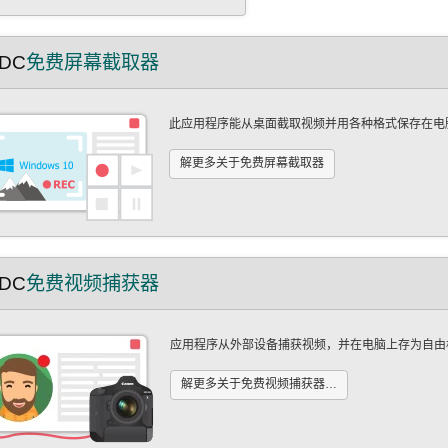
增强您的视频。此外，我们还推出了我们
它们是彩色的会是什么样子？许多电影制
免費版中也是如此。沒有「試用期」陷
性和适合不同水平用户的情况进行评审。
新服务...
人都曾有过同样的疑问，这也导致许多经
，沒有偷偷降級。雖然懷疑但絕望，我試
将了解到像
电影被彩色化。多年来，为黑白电影添加
一下。令我驚訝的是，我很快重新編輯了
DC
免费屏幕截取器
彩的技术有了长足的进步--从手动为每个
個旅行日誌，並獲得了完美質量的最終影
面上色，到使用尖端软件自动为每个像素
沒有一個浮水印！ Mattea...
色，大大加快了整个过程。今天，我们将
此应用程序能从桌面截取视频并用各种格式保存在电
解彩色化的工作原理，探索我们喜爱的黑
电影是如何以饱满、生动的色彩重新呈现
解更多关于免费屏幕截取器
，并学习如何在
DC
免费视频捕获器
应用程序从外部设备捕获视频，并在电脑上存为自由
解更多关于免费视频捕获器…