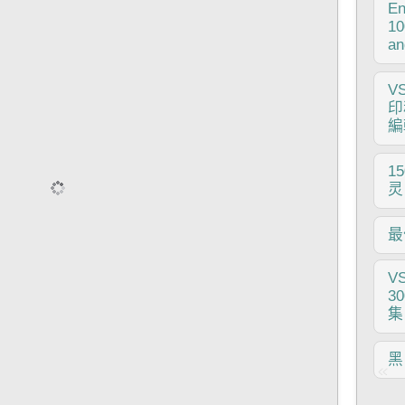
凡
En
提
又一
10
拟
10
an
（
果
他
个
这
待
V
的
编
要
印
的V
您
有
編
时
效果
你好
1
旅
灵
些
鬥
改
最
需
与
程
了
有
简
V
体
制
围
3
精
我
在
集
宣布
個
软
片
管
V
黑
品
画
例
就
帮
对
您
得
偏