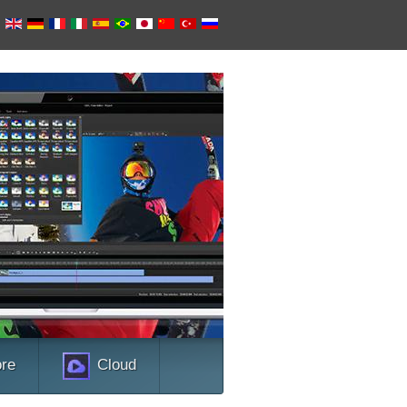
视频
此应用程序针对转
和保存均可）。此
媒体设备，如iPhon
现代化界面以及所
解更多关于视频
ore
Cloud