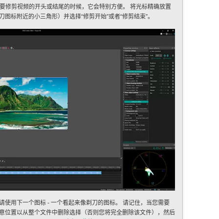
您需要修剪视频的开头或结尾的时候，它会特别方便。 将光标精确放置
图标附近的小三角形）并选择“修剪开始”或者“修剪结束”。
使用下一个图标 - 一个看起来像剃刀的图标。 请记住，当您需要
意位置以从整个文件中删除选择（否则您将完全删除该文件），然后