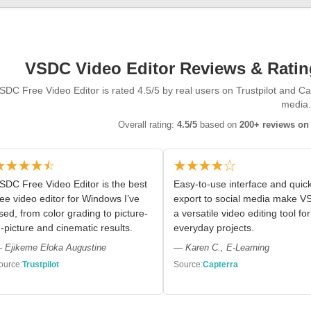
VSDC Video Editor Reviews & Rating
SDC Free Video Editor is rated 4.5/5 by real users on Trustpilot and C
media.
Overall rating:
4.5/5
based on
200+ reviews on 
★★★★⯪
★★★★☆
SDC Free Video Editor is the best
Easy-to-use interface and quic
ree video editor for Windows I’ve
export to social media make 
sed, from color grading to picture-
a versatile video editing tool for
n-picture and cinematic results.
everyday projects.
 Ejikeme Eloka Augustine
— Karen C., E-Learning
ource:
Trustpilot
Source:
Capterra