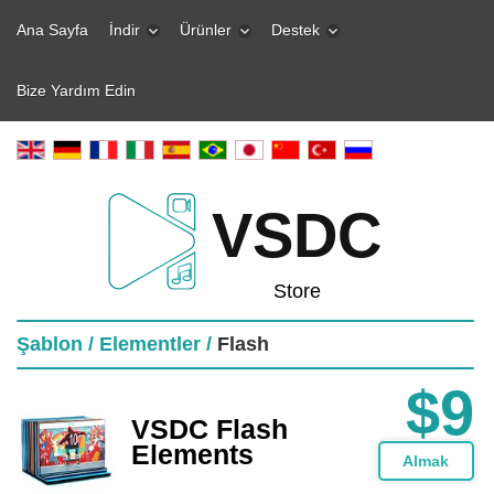
Ana Sayfa
İndir
Ürünler
Destek
Bize Yardım Edin
VSDC
Store
Şablon /
Elementler /
Flash
$9
VSDC Flash
Elements
Almak