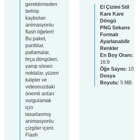
gerektirmeden
El Çizimi Stil
belirip
Kare Kare
kaybolan
Döngü
animasyonlu
PNG Sekans
flash öğeleri!
Formatı
Bu paket,
Ayarlanabilir
parıltılar,
Renkler
patlamalar,
En Boy Oranı:
fırça döngüleri,
16:9
yanıp sönen
Öğe Sayısı:
10
noktalar, yüzen
Dosya
kalpler ve
Boyutu:
5 MB
videonuzdaki
önemli anları
vurgulamak
için
tasarlanmış
animasyonlu
çizgiler içerir.
Flash