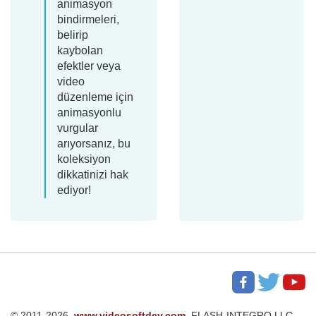
animasyon
bindirmeleri,
belirip
kaybolan
efektler veya
video
düzenleme için
animasyonlu
vurgular
arıyorsanız, bu
koleksiyon
dikkatinizi hak
ediyor!
© 2011-2026,
www.videosoftdev.com
, FLASH-INTEGRO LLC.