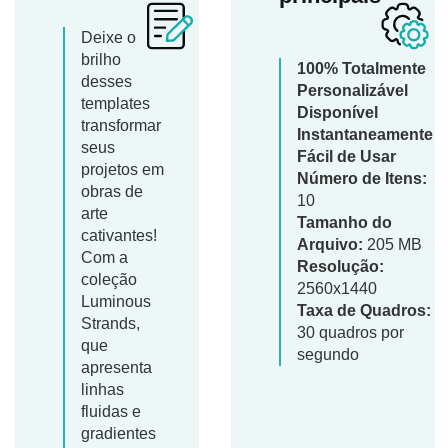
Deixe o
brilho
100% Totalmente
desses
Personalizável
templates
Disponível
transformar
Instantaneamente
seus
Fácil de Usar
projetos em
Número de Itens:
obras de
10
arte
Tamanho do
cativantes!
Arquivo:
205 MB
Com a
Resolução:
coleção
2560x1440
Luminous
Taxa de Quadros:
Strands,
30 quadros por
que
segundo
apresenta
linhas
fluidas e
gradientes