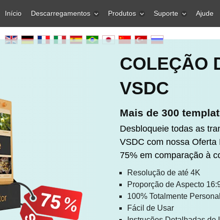
Início
Descarregamentos
Produtos
Suporte
Ajude
COLEÇÃO 
VSDC
Mais de 300 templat
Desbloqueie todas as tra
VSDC com nossa Oferta 
75% em comparação à com
Resolução de até 4K
Proporção de Aspecto 16:
100% Totalmente Personal
Fácil de Usar
Instruções Detalhadas de