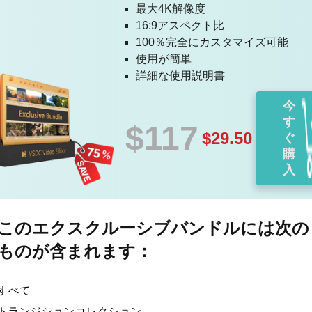
最大4K解像度
16:9アスペクト比
100％完全にカスタマイズ可能
使用が簡単
詳細な使用説明書
今
す
$117
$29.50
ぐ
購
入
このエクスクルーシブバンドルには次の
ものが含まれます：
すべて
トランジションコレクション