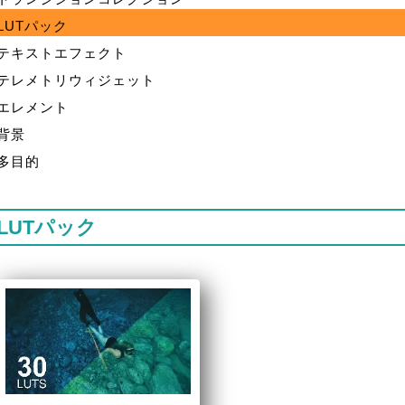
LUTパック
テキストエフェクト
テレメトリウィジェット
エレメント
背景
多目的
LUTパック