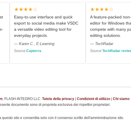
★★★★☆
★★★★☆
st
Easy-to-use interface and quick
A feature-packed non-
export to social media make VSDC
editor for Windows th
e-
a versatile video editing tool for
compete with many pa
everyday projects.
editing solutions.
— Karen C., E-Learning
— TechRadar
Source:
Capterra
Source:
TechRadar revie
om
, FLASH-INTEGRO LLC.
Tutela della privacy
|
Condizioni di utilizzo
|
Chi siamo
presente documento sono di proprieta esclusiva dei rispettivi proprietari.
 questo sito e consentita solo con il consenso scritto dell'amministrazione sito.