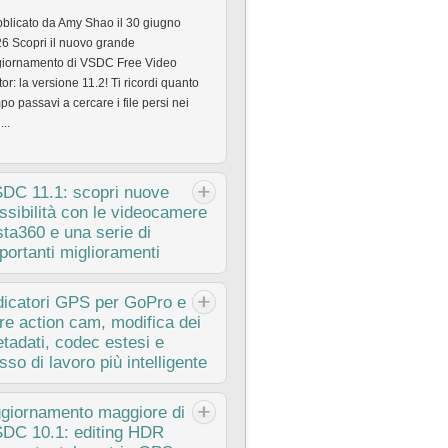
blicato da Amy Shao il 30 giugno
6 Scopri il nuovo grande
iornamento di VSDC Free Video
tor: la versione 11.2! Ti ricordi quanto
po passavi a cercare i file persi nei
...
SDC
11.1: scopri nuove
ssibilità con le videocamere
sta360 e una serie di
portanti miglioramenti
blicato da Amy Shao l’11 marzo 2026
dicatori
GPS per GoPro e
l è il regalo migliore per una persona
tre action cam, modifica dei
ativa? Nuove possibilità, naturalmente.
tadati, codec estesi e
 l’aggiornamento 11.1, il team VSDC
usso di lavoro più intelligente
roduce l’attesa...
blicato da Amy Shao 19/11/25 Ecco
giornamento
maggiore di
ttesissimo aggiornamento VSDC 10.2:
DC 10.1: editing HDR