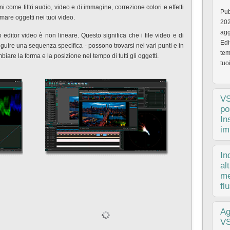
oni come filtri audio, video e di immagine, correzione colori e effetti
Pub
rmare oggetti nei tuoi video.
202
agg
editor video è non lineare. Questo significa che i file video e di
Edi
re una sequenza specifica - possono trovarsi nei vari punti e in
tem
iare la forma e la posizione nel tempo di tutti gli oggetti.
tuoi
V
po
In
im
Pub
In
Qua
al
cre
me
Con
fl
int
pub
Ag
l'a
VS