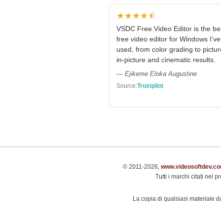
★★★★⯪
VSDC Free Video Editor is the be
free video editor for Windows I’ve
used, from color grading to pictur
in-picture and cinematic results.
— Ejikeme Eloka Augustine
Source:
Trustpilot
© 2011-2026,
www.videosoftdev.c
Tutti i marchi citati nel 
La copia di qualsiasi materiale da