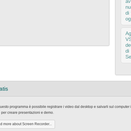
una
av
fun
nu
pen
di
og
pub
Ag
qua
VS
fin
de
arr
di
VSD
Se
Que
ini
Vid
atis
sug
mig
esto programma è possibile registrare i video dal desktop e salvarli sul computer in
e per creare presentazioni e demo.
d more about Screen Recorder...