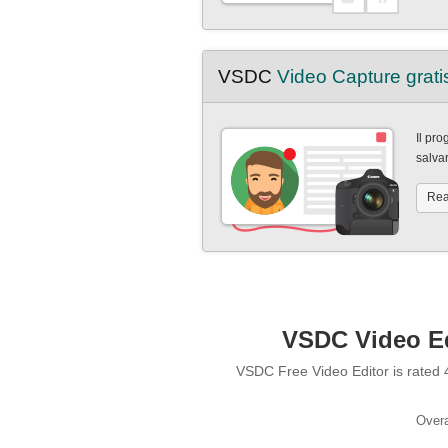
VSDC
Video Capture grati
Il pro
salvar
Rea
VSDC Video Edi
VSDC Free Video Editor is rated 4
Overa