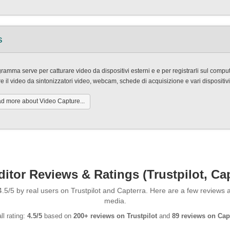
s
gramma serve per catturare video da dispositivi esterni e e per registrarli sul compu
e il video da sintonizzatori video, webcam, schede di acquisizione e vari dispositivi
d more about Video Capture...
tor Reviews & Ratings (Trustpilot, Ca
.5/5 by real users on Trustpilot and Capterra. Here are a few reviews
media.
ll rating:
4.5/5
based on
200+ reviews on Trustpilot
and
89 reviews on Cap