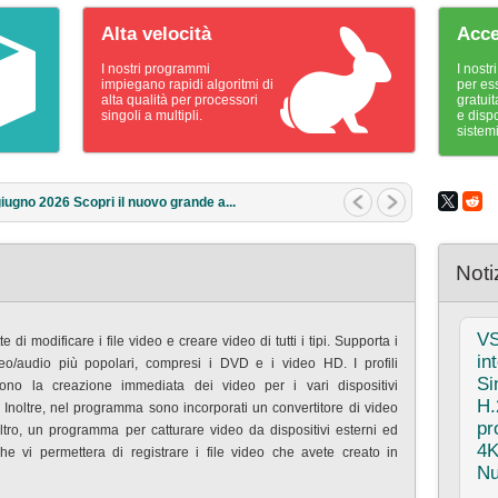
Alta velocità
Acce
I nostri programmi
I nostr
impiegano rapidi algoritmi di
per es
alta qualità per processori
gratuit
singoli a multipli.
e dispo
sistem
rzo 2026 Qual è il regalo migliore pe...
Noti
V
 di modificare i file video e creare video di tutti i tipi. Supporta i
in
eo/audio più popolari, compresi i DVD e i video HD. I profili
Si
ttono la creazione immediata dei video per i vari dispositivi
H.
i. Inoltre, nel programma sono incorporati un convertitore di video
pr
ltro, un programma per catturare video da dispositivi esterni ed
4K
 che vi permettera di registrare i file video che avete creato in
Nu