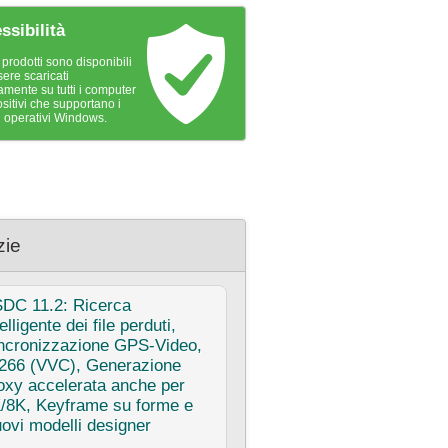
ssibilità
i prodotti sono disponibili
sere scaricati
amente su tutti i computer
sitivi che supportano i
i operativi Windows.
zie
SDC
11.2: Ricerca
telligente dei file perduti,
ncronizzazione GPS‑Video,
266 (VVC), Generazione
oxy accelerata anche per
/8K, Keyframe su forme e
ovi modelli designer