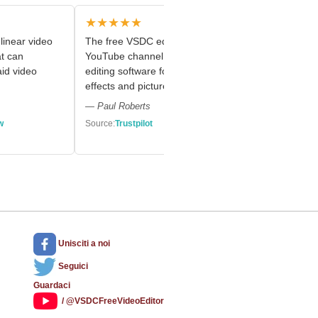
★★★★★
★★★★
linear video
The free VSDC editor saved my
Fast and s
at can
YouTube channel – a powerful video
with green
id video
editing software for chroma key, text
and creati
effects and picture-in-picture.
— Marie R.
— Paul Roberts
Source:
Capt
w
Source:
Trustpilot
Unisciti a noi
Seguici
Guardaci
/ @VSDCFreeVideoEditor