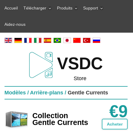
Accueil
Télécharger
Produits
Support
Aidez-nous
VSDC
Store
Modèles /
Arrière-plans /
Gentle Currents
€9
Collection
Gentle Currents
Acheter