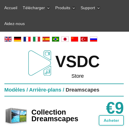
Accueil
Télécharger
Produits
Support
Aidez-nous
VSDC
Store
Modèles /
Arrière-plans /
Dreamscapes
€9
Collection
Dreamscapes
Acheter