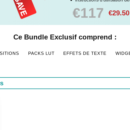
€117
€29.50
Ce Bundle Exclusif comprend :
SITIONS
PACKS LUT
EFFETS DE TEXTE
WIDG
ns