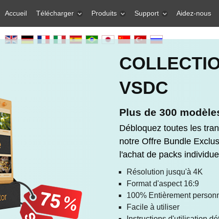
Accueil
Télécharger
Produits
Support
Aidez-nous
COLLECTI
VSDC
Plus de 300 modèles
Débloquez toutes les tra
notre Offre Bundle Exclu
l'achat de packs individue
Résolution jusqu'à 4K
Format d'aspect 16:9
100% Entièrement personn
Facile à utiliser
Instructions d'utilisation dé