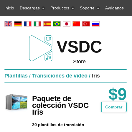
Inicio
Descargas
Productos
Soporte
Ayúdanos
VSDC
Store
Plantillas /
Transiciones de video /
Iris
$9
Paquete de
colección VSDC
Comprar
Iris
20 plantillas de transición