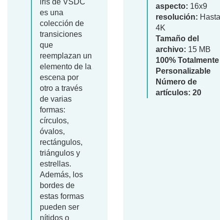
iris de VSDC
aspecto:
16x9
es una
resolución:
Hast
colección de
4K
transiciones
Tamaño del
que
archivo:
15 MB
reemplazan un
100% Totalmente
elemento de la
Personalizable
escena por
Número de
otro a través
artículos: 20
de varias
formas:
círculos,
óvalos,
rectángulos,
triángulos y
estrellas.
Además, los
bordes de
estas formas
pueden ser
nítidos o