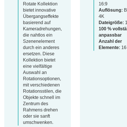
Rotate Kollektion
16:9
bietet innovative
Auflösung:
B
Übergangseffekte
4K
basierend auf
Dateigröße:
1
Kameradrehungen,
100 % vollst
die nahtlos ein
anpassbar
Szenenelement
Anzahl der
durch ein anderes
Elemente:
16
ersetzen. Diese
Kollektion bietet
eine vielfältige
Auswahl an
Rotationsoptionen,
mit verschiedenen
Rotationsstilen, die
Objekte schnell im
Zentrum des
Rahmens drehen
oder sie sanft
umschwenken.