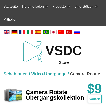
Startseite
Herunterladen
Produkte
Unterstützen
Mithelfen
VSDC
Store
Schablonen /
Video-Übergänge /
Camera Rotate
$9
Camera Rotate
Übergangskollektion
Kaufen