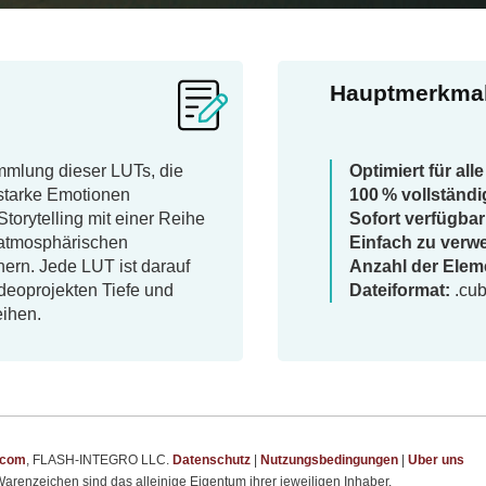
Hauptmerkma
mlung dieser LUTs, die
Optimiert für al
 starke Emotionen
100 % vollständ
Storytelling mit einer Reihe
Sofort verfügbar
 atmosphärischen
Einfach zu verw
hern. Jede LUT ist darauf
Anzahl der Elem
ideoprojekten Tiefe und
Dateiformat:
.cu
eihen.
.com
, FLASH-INTEGRO LLC.
Datenschutz
|
Nutzungsbedingungen
|
Uber uns
arenzeichen sind das alleinige Eigentum ihrer jeweiligen Inhaber.