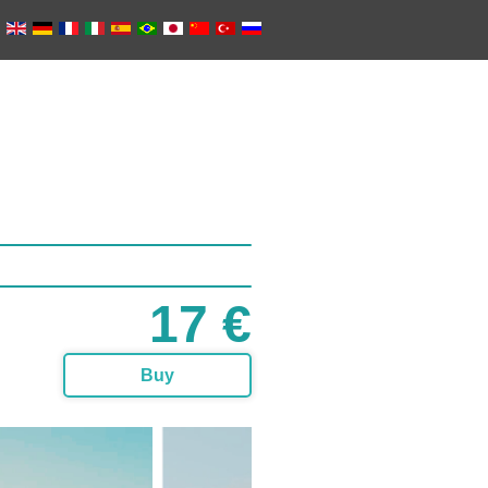
17 €
Buy