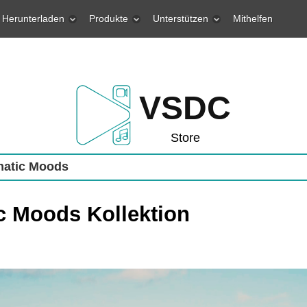
Herunterladen
Produkte
Unterstützen
Mithelfen
VSDC
Store
atic Moods
c Moods Kollektion