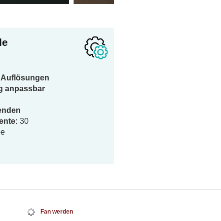
le
le Auflösungen
ig anpassbar
enden
ente:
30
be
Fan werden