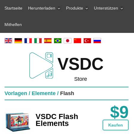
Startseite
Herunterladen
Produkte
Unterstützen
Mithelfen
VSDC
Store
Vorlagen /
Elemente /
Flash
$9
VSDC Flash
Elements
Kaufen