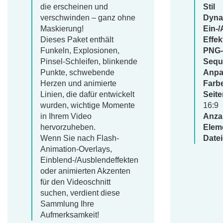
die erscheinen und
Stil
verschwinden – ganz ohne
Dyna
Maskierung!
Ein-
Dieses Paket enthält
Effek
Funkeln, Explosionen,
PNG-
Pinsel-Schleifen, blinkende
Sequ
Punkte, schwebende
Anpa
Herzen und animierte
Farb
Linien, die dafür entwickelt
Seite
wurden, wichtige Momente
16:9
in Ihrem Video
Anza
hervorzuheben.
Elem
Wenn Sie nach Flash-
Date
Animation-Overlays,
Einblend-/Ausblendeffekten
oder animierten Akzenten
für den Videoschnitt
suchen, verdient diese
Sammlung Ihre
Aufmerksamkeit!